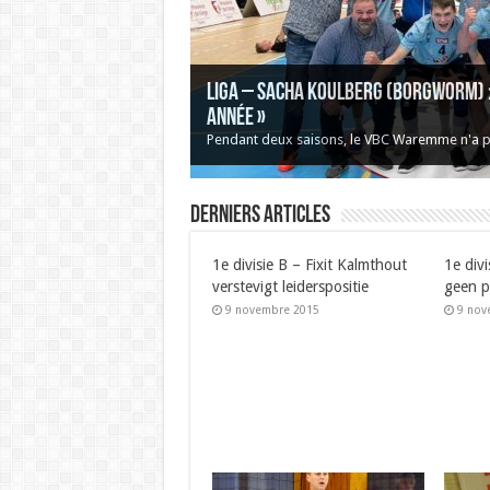
Liga – Sacha Koulberg (Borgworm) : 
année »
Pendant deux saisons, le VBC Waremme n'a pa
Derniers articles
1e divisie B – Fixit Kalmthout
1e div
verstevigt leiderspositie
geen p
9 novembre 2015
9 nov