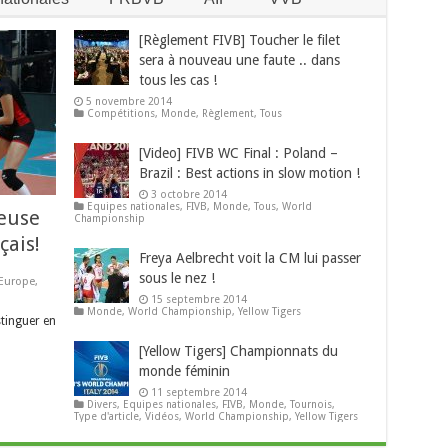
[Règlement FIVB] Toucher le filet
sera à nouveau une faute .. dans
tous les cas !
5 novembre 2014
Compétitions
,
Monde
,
Règlement
,
Tous
[Video] FIVB WC Final : Poland –
Brazil : Best actions in slow motion !
3 octobre 2014
Equipes nationales
,
FIVB
,
Monde
,
Tous
,
World
ueuse
Championship
çais!
Freya Aelbrecht voit la CM lui passer
sous le nez !
Europe
,
15 septembre 2014
Monde
,
World Championship
,
Yellow Tigers
stinguer en
[Yellow Tigers] Championnats du
monde féminin
11 septembre 2014
Divers
,
Equipes nationales
,
FIVB
,
Monde
,
Tournois
,
Type d'article
,
Vidéos
,
World Championship
,
Yellow Tigers