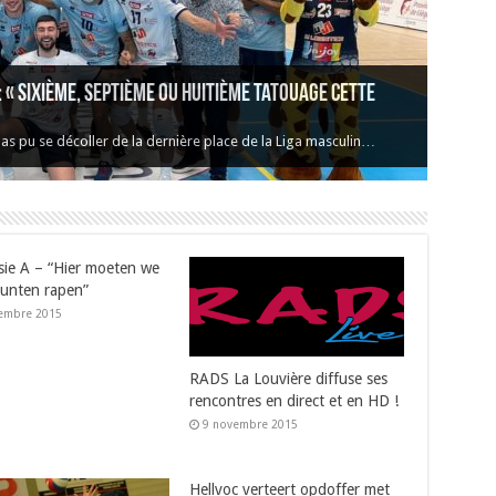
« Sixième, septième ou huitième tatouage cette
s pu se décoller de la dernière place de la Liga masculin…
isie A – “Hier moeten we
unten rapen”
embre 2015
RADS La Louvière diffuse ses
rencontres en direct et en HD !
9 novembre 2015
Hellvoc verteert opdoffer met