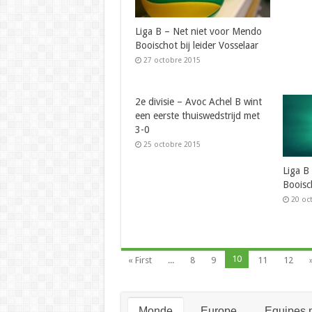
Liga B – Net niet voor Mendo
Booischot bij leider Vosselaar
27 octobre 2015
2e divisie – Avoc Achel B wint
een eerste thuiswedstrijd met
3-0
25 octobre 2015
Liga B
Booisch
20 oc
10
« First
...
8
9
11
12
Monde
Europe
Equipes n