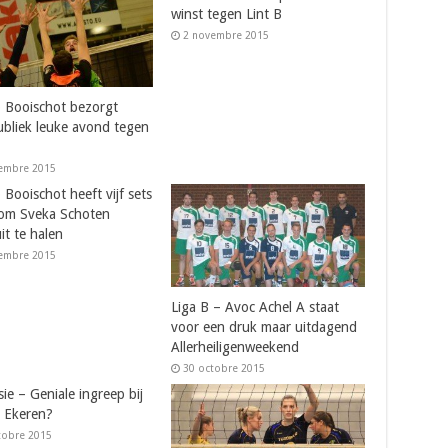
winst tegen Lint B
2 novembre 2015
 Booischot bezorgt
ubliek leuke avond tegen
embre 2015
Booischot heeft vijf sets
om Sveka Schoten
it te halen
embre 2015
Liga B – Avoc Achel A staat
voor een druk maar uitdagend
Allerheiligenweekend
30 octobre 2015
sie – Geniale ingreep bij
 Ekeren?
tobre 2015