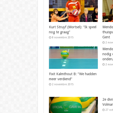
Kurt Struyf (Mortsel): “Ik speel
Mendo
nog te graag”
thuisp
Gent
8 novembre 2015
2 nov
Mendo 
nodig 
onderu
2 nov
Fixit Kalmthout B: “We hadden
meer verdiend”
2 novembre 2015
2e divi
Volmar
27 oc