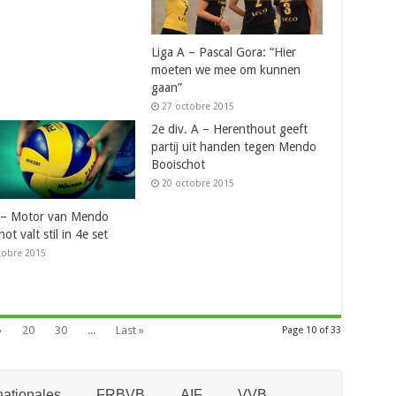
Liga A – Pascal Gora: “Hier
moeten we mee om kunnen
gaan”
27 octobre 2015
2e div. A – Herenthout geeft
partij uit handen tegen Mendo
Booischot
20 octobre 2015
 – Motor van Mendo
ot valt stil in 4e set
tobre 2015
»
20
30
...
Last »
Page 10 of 33
ationales
FRBVB
AIF
VVB