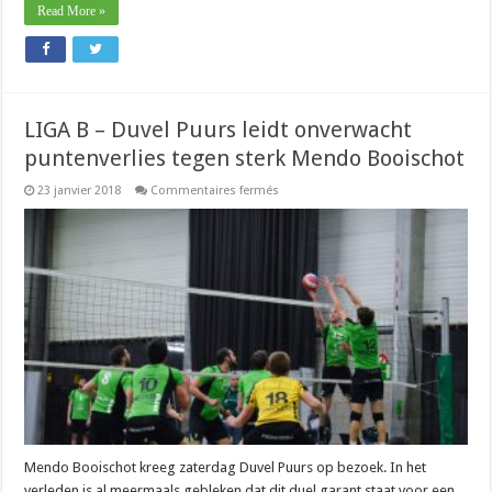
Read More »
LIGA B – Duvel Puurs leidt onverwacht
puntenverlies tegen sterk Mendo Booischot
sur
23 janvier 2018
Commentaires fermés
LIGA
B
–
Duvel
Puurs
leidt
onverwacht
puntenverlies
tegen
sterk
Mendo
Booischot
Mendo Booischot kreeg zaterdag Duvel Puurs op bezoek. In het
verleden is al meermaals gebleken dat dit duel garant staat voor een