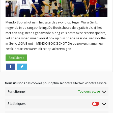
Mendo Booischot nam het zaterdagavond op tegen Wara Genk,
negende in de rangschikking. De Booischotse delegatie trok, zij het
met een nog steeds gehavende ploeg en slechts twee reservespelers,
vol goede moed maar vooral ook op hun hoede naar de Eurosporthal
in Genk. LIGA B (m) – MENDO BOOISCHOT De bezoekers namen een
zwakke start en waren direct op achtervolgen …
Read More »
1
2
3
4
5
»
10
20
...
Last »
Page 1 of 21
Nous utilisons des cookies pour optimiser notre site Web et notre service.
Fonctionnel
Toujours activé
Statistiques
Statistiq