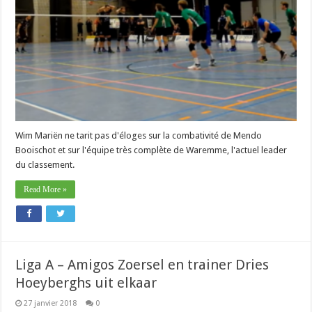
(Lint)
:
« Nous
devrons
être
très
bons
pour
battre
Waremme ».
Wim Mariën ne tarit pas d'éloges sur la combativité de Mendo
Booischot et sur l'équipe très complète de Waremme, l'actuel leader
du classement.
Read More »
Liga A – Amigos Zoersel en trainer Dries
Hoeyberghs uit elkaar
27 janvier 2018
0