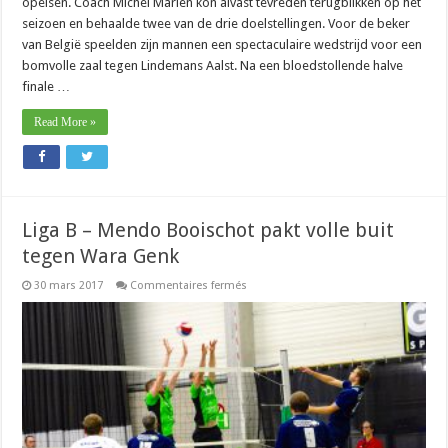
opeisen. Coach Michel Mariën kon alvast tevreden terugblikken op het
seizoen en behaalde twee van de drie doelstellingen. Voor de beker
van België speelden zijn mannen een spectaculaire wedstrijd voor een
bomvolle zaal tegen Lindemans Aalst. Na een bloedstollende halve
finale …
Read More »
Liga B – Mendo Booischot pakt volle buit
tegen Wara Genk
sur
30 mars 2017
Commentaires fermés
Liga
B
–
Mendo
Booischot
pakt
volle
buit
tegen
Wara
Genk