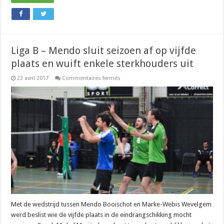
Liga B – Mendo sluit seizoen af op vijfde
plaats en wuift enkele sterkhouders uit
sur
23 avril 2017
Commentaires fermés
Liga
B
–
Mendo
sluit
seizoen
af
op
vijfde
plaats
en
wuift
enkele
sterkhouders
uit
Met de wedstrijd tussen Mendo Booischot en Marke-Webis Wevelgem
werd beslist wie de vijfde plaats in de eindrangschikking mocht