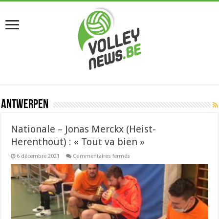
Antwerpen
Nationale – Jonas Merckx (Heist-
Herenthout) : « Tout va bien »
sur
6 décembre 2021
Commentaires fermés
Nationale
–
Jonas
Merckx
(Heist-
Herenthout)
:
«
Tout