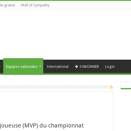
ès gratuit
Wall of Sympathy
y
Equipes nationales
International
S’ABONNER
Login
e joueuse (MVP) du championnat