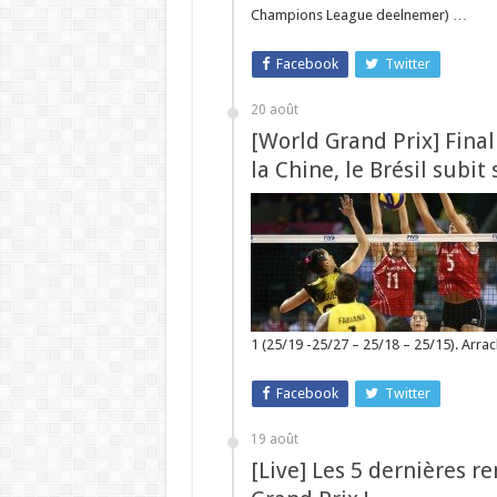
Champions League deelnemer) …
Facebook
Twitter
20 août
[World Grand Prix] Final 
la Chine, le Brésil subit
1 (25/19 -25/27 – 25/18 – 25/15). Arra
Facebook
Twitter
19 août
[Live] Les 5 dernières r