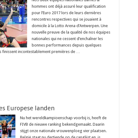
hommes ont déjà assuré leur qualification
pour l’Euro 2017 lors de leurs dernières
rencontres respectives qui se jouaient à
domicile à la Lotto Arena d’Antwerpen. Une
nouvelle preuve de la qualité de nos équipes
nationales qui ne cessent d’enchaîner les
bonnes performances depuis quelques
rs finissent incontestablement premières de …
 zes Europese landen
Nu het wereldkampioenschap voorbij is, heeft de
FIVB de nieuwe ranking bekendgemaakt. Daarin
stijgt onze nationale vrouwenploeg vier plaatsen.
België staat nu dertiende op de ranglijst en is