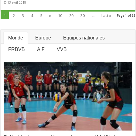
13 avril 2018
1
2
3
4
5
»
10
20
30
...
Last »
Page 1 of 33
Monde
Europe
Equipes nationales
FRBVB
AIF
VVB