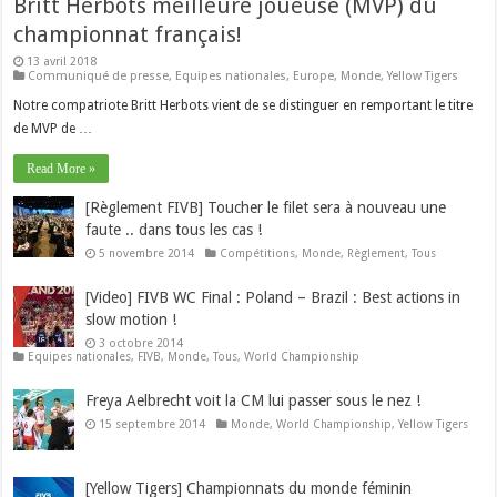
Britt Herbots meilleure joueuse (MVP) du
championnat français!
13 avril 2018
Communiqué de presse
,
Equipes nationales
,
Europe
,
Monde
,
Yellow Tigers
Notre compatriote Britt Herbots vient de se distinguer en remportant le titre
de MVP de …
Read More »
[Règlement FIVB] Toucher le filet sera à nouveau une
faute .. dans tous les cas !
5 novembre 2014
Compétitions
,
Monde
,
Règlement
,
Tous
[Video] FIVB WC Final : Poland – Brazil : Best actions in
slow motion !
3 octobre 2014
Equipes nationales
,
FIVB
,
Monde
,
Tous
,
World Championship
Freya Aelbrecht voit la CM lui passer sous le nez !
15 septembre 2014
Monde
,
World Championship
,
Yellow Tigers
[Yellow Tigers] Championnats du monde féminin