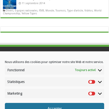
11 septembre 2014
Divers
,
Equipes nationales
,
FIVB
,
Monde
,
Tournois
,
Type d'article
,
Vidéos
,
World
Championship
,
Yellow Tigers
Contactez-nous
Nous utilisons des cookies pour optimiser notre site Web et notre service.
Choisissez votre formule d’abonnement
Fonctionnel
Toujours activé
À propos de Volleynews
Statistiques
Statistiqu
© Volleynews.be
2026
Marketing
Marketin
Conditions générales
|
Déclaration de confidentialité
|
Cookies
|
Disclaimer
Accepter