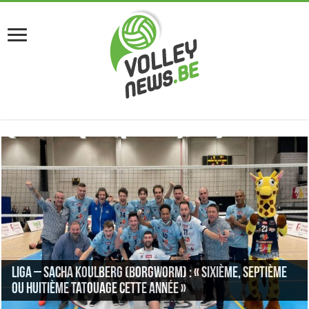
Liga – Sacha Koulberg (Borgworm) : « Sixième, septième
ou huitième tatouage cette année »