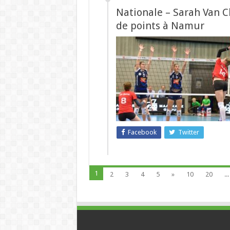
Nationale – Sarah Van C
de points à Namur
Facebook
Twitter
1
2
3
4
5
»
10
20
...