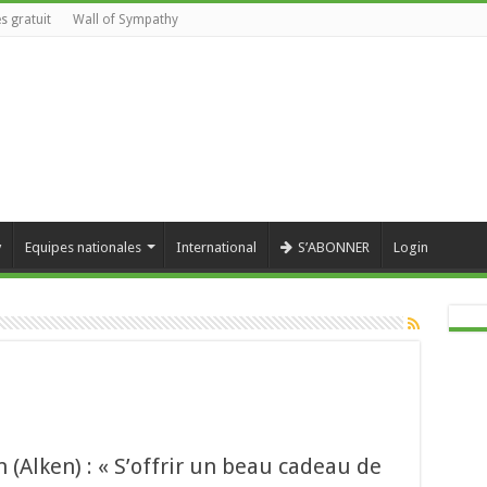
s gratuit
Wall of Sympathy
y
Equipes nationales
International
S’ABONNER
Login
(Alken) : « S’offrir un beau cadeau de