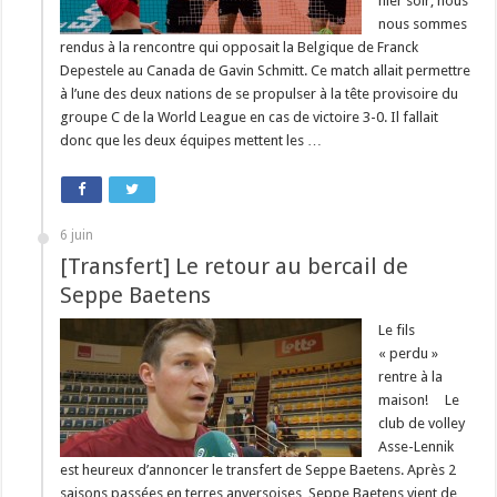
hier soir, nous
nous sommes
rendus à la rencontre qui opposait la Belgique de Franck
Depestele au Canada de Gavin Schmitt. Ce match allait permettre
à l’une des deux nations de se propulser à la tête provisoire du
groupe C de la World League en cas de victoire 3-0. Il fallait
donc que les deux équipes mettent les …
6 juin
[Transfert] Le retour au bercail de
Seppe Baetens
Le fils
« perdu »
rentre à la
maison! Le
club de volley
Asse-Lennik
est heureux d’annoncer le transfert de Seppe Baetens. Après 2
saisons passées en terres anversoises, Seppe Baetens vient de