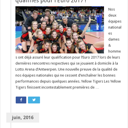
qualifiés pour l’Euro 2017 !
Nos
deux
équipes
national
es
dames
&
homme
s ont déjà assuré leur qualification pour l’Euro 2017 lors de leurs
dernières rencontres respectives qui se jouaient à domicile à la
Lotto Arena d’Antwerpen. Une nouvelle preuve de la qualité de
nos équipes nationales qui ne cessent d’enchaîner les bonnes
performances depuis quelques années. Yellow Tigers Les Yellow
Tigers finissent incontestablement premières de …
juin, 2016