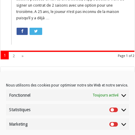
signer un contrat de 2 saisons avec une option pour une
troisième. A 25 ans, le joueur n’est pas inconnu de la maison
puisqu’il y a déjà …
1
2
»
Page 1 of 2
Nous utilisons des cookies pour optimiser notre site Web et notre service.
Fonctionnel
Toujours activé
Statistiques
Contactez-nous
Statistiqu
Choisissez votre formule d’abonnement
Marketing
Marketin
À propos de Volleynews