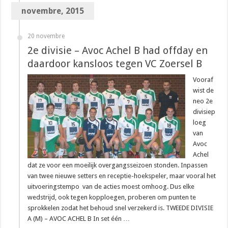
novembre, 2015
20 novembre
2e divisie – Avoc Achel B had offday en
daardoor kansloos tegen VC Zoersel B
Vooraf
wist de
neo 2e
divisiep
loeg
van
Avoc
Achel
dat ze voor een moeilijk overgangsseizoen stonden. Inpassen
van twee nieuwe setters en receptie-hoekspeler, maar vooral het
uitvoeringstempo van de acties moest omhoog. Dus elke
wedstrijd, ook tegen kopploegen, proberen om punten te
sprokkelen zodat het behoud snel verzekerd is. TWEEDE DIVISIE
A (M) – AVOC ACHEL B In set één …