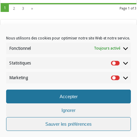
1
2
3
»
Page 1 of 3
Nous utilisons des cookies pour optimiser notre site Web et notre service.
Fonctionnel
Toujours activé
Statistiques
Contactez-nous
Statistiqu
Choisissez votre formule d’abonnement
Marketing
Marketin
À propos de Volleynews
Accepter
© Volleynews.be
2026
Conditions générales
|
Déclaration de confidentialité
|
Cookies
|
Disclaimer
Ignorer
Français
Nederlands
Sauver les préférences