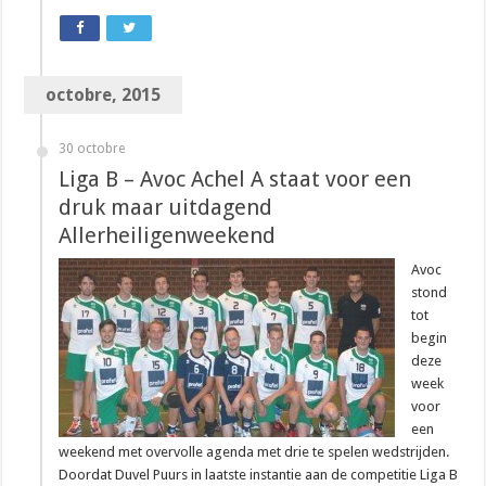
octobre, 2015
30 octobre
Liga B – Avoc Achel A staat voor een
druk maar uitdagend
Allerheiligenweekend
Avoc
stond
tot
begin
deze
week
voor
een
weekend met overvolle agenda met drie te spelen wedstrijden.
Doordat Duvel Puurs in laatste instantie aan de competitie Liga B