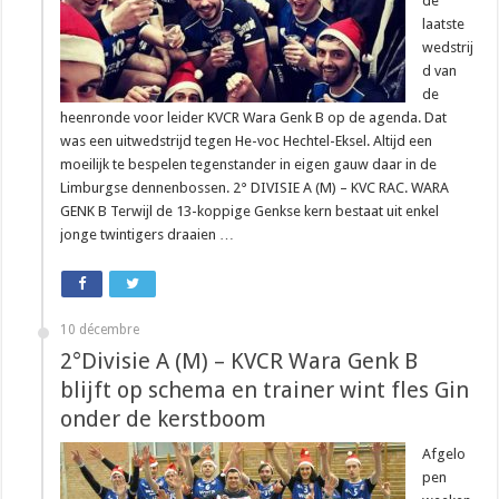
de
laatste
wedstrij
d van
de
heenronde voor leider KVCR Wara Genk B op de agenda. Dat
was een uitwedstrijd tegen He-voc Hechtel-Eksel. Altijd een
moeilijk te bespelen tegenstander in eigen gauw daar in de
Limburgse dennenbossen. 2° DIVISIE A (M) – KVC RAC. WARA
GENK B Terwijl de 13-koppige Genkse kern bestaat uit enkel
jonge twintigers draaien …
10 décembre
2°Divisie A (M) – KVCR Wara Genk B
blijft op schema en trainer wint fles Gin
onder de kerstboom
Afgelo
pen