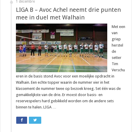
1 décembre
LIGA B – Avoc Achel neemt drie punten
mee in duel met Walhain
Met een
van
griep
herstel
de
setter
Tim
Verschu
eren in de basis stond Avoc voor een moeilijke opdracht in
Walhain. Een echte topper waarin de nummer vier in het
klassement de nummer twee op bezoek kreeg. Set één was de
gemakkelijkste van de drie. Er moest door basis- en
reservespelers hard gebikkeld worden om de andere sets
binnen te halen. LIGA …