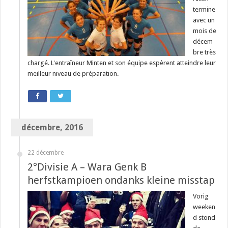
termine
avec un
mois de
décem
bre très
chargé. L'entraîneur Minten et son équipe espèrent atteindre leur
meilleur niveau de préparation.
décembre, 2016
22 décembre
2°Divisie A – Wara Genk B
herfstkampioen ondanks kleine misstap
Vorig
weeken
d stond