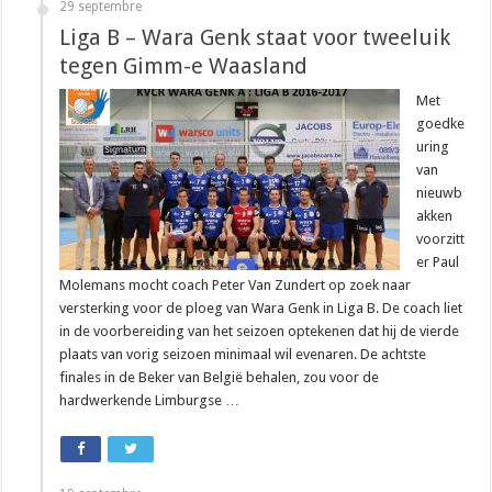
29 septembre
Liga B – Wara Genk staat voor tweeluik
tegen Gimm-e Waasland
Met
goedke
uring
van
nieuwb
akken
voorzitt
er Paul
Molemans mocht coach Peter Van Zundert op zoek naar
versterking voor de ploeg van Wara Genk in Liga B. De coach liet
in de voorbereiding van het seizoen optekenen dat hij de vierde
plaats van vorig seizoen minimaal wil evenaren. De achtste
finales in de Beker van België behalen, zou voor de
hardwerkende Limburgse …