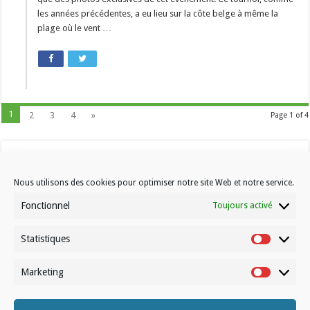
les années précédentes, a eu lieu sur la côte belge à même la
plage où le vent …
1
2
3
4
»
Page 1 of 4
Nous utilisons des cookies pour optimiser notre site Web et notre service.
Fonctionnel
Toujours activé
Statistiques
Contactez-nous
Statistiqu
Choisissez votre formule d’abonnement
Marketing
Marketin
À propos de Volleynews