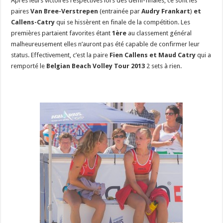
Après leurs victoires respectives lors des demi-finales, ce sont les
paires
Van Bree-Verstrepen
(entrainée par
Audry
Frankart
)
et
Callens-Catry
qui se hissèrent en finale de la compétition. Les
premières partaient favorites étant
1ère
au classement général
malheureusement elles n’auront pas été capable de confirmer leur
status. Effectivement, c’est la paire
Fien Callens et Maud Catry
qui a
remporté le
Belgian Beach Volley Tour 2013
2 sets à rien.