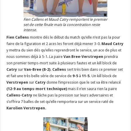
Fien Callens et Maud Catry remportent le premier
set de cette finale mais la concentration reste
intense.
Fien Callens
montre dés le début du match qu’elle n’est pas la pour
faire de la figuration et 2 aces les feront déjà mener 3-0.
Maud Catry
y mettra du sien dés qu’elles reprendront le service, un ace de plus et
nous sommes déjà à 5-1. La paire
Van Bree-Verstrepen
prendra
son premier temps-mort suite à plusieurs fautes et un kill block de
Catry
sur
Van-Bree (8-2).
Callens
sert très bien dans ce premier set
et fait une très belle série de service de
9-5
à
11-5.
Un kill block de
Verstrepen
sur
Catry
donne l’impression que le set va être relancé
(12-9 au temps-mort technique)
mais il n’en saura rien la paire
Callens-Catry
ne lâche pas la pression sur leurs adversaires et
s’offrira 7 balles de set qu’elle remportera sur un service raté de
Karolien Verstrepen.