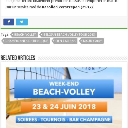
filet)
leur feront finalement prendre le dessus et remporter le match
sur un service raté de
Karolien Verstrepen (21-17).
Tags
BEACH-VOLLEY
BELGIAN BEACH VOLLEY TOUR 2013
CHAMPIONNES DE BELGIQUE
FIEN CALLENS
MAUD CATRY
Related Articles