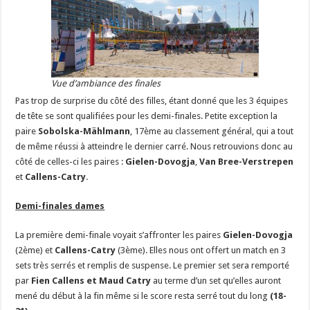
Vue d’ambiance des finales
Pas trop de surprise du côté des filles, étant donné que les 3 équipes
de tête se sont qualifiées pour les demi-finales. Petite exception la
paire
Sobolska-Mählmann
, 17ème au classement général, qui a tout
de même réussi à atteindre le dernier carré. Nous retrouvions donc au
côté de celles-ci les paires :
Gielen-Dovogja
,
Van Bree-Verstrepen
et
Callens-Catry
.
Demi-finales dames
La première demi-finale voyait s’affronter les paires
Gielen-Dovogja
(2ème) et
Callens-Catry
(3ème). Elles nous ont offert un match en 3
sets très serrés et remplis de suspense. Le premier set sera remporté
par
Fien Callens et Maud Catry
au terme d’un set qu’elles auront
mené du début à la fin même si le score resta serré tout du long
(18-