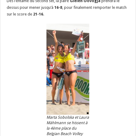
Dés l’entame du second set, la paire
Gielen-Dovogja
prendra le
dessus pour mener jusqu’à
16-8
, pour finalement remporter le match
sur le score de
21-16.
Marta Sobolska et Laura
Mählmann se hissent à
la 4ème place du
Belgian Beach Volley