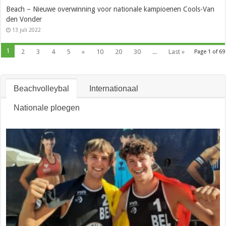
Beach – Nieuwe overwinning voor nationale kampioenen Cools-Van
den Vonder
13 juli 2022
1
2
3
4
5
»
10
20
30
...
Last »
Page 1 of 69
Beachvolleybal
Internationaal
Nationale ploegen