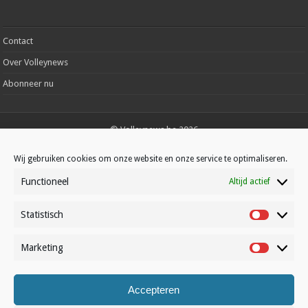
Contact
Over Volleynews
Abonneer nu
© Volleynews.be
2026
Algemene voorwaarden
|
Privacy
|
Cookies
|
Disclaimer
Wij gebruiken cookies om onze website en onze service te optimaliseren.
Français
Nederlands
Functioneel
Altijd actief
Statistisch
Statistisc
Marketing
Marketin
Accepteren