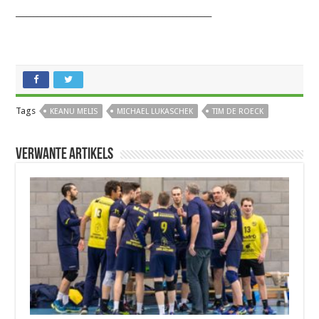
_______________________________________________________
Tags
KEANU MELIS
MICHAEL LUKASCHEK
TIM DE ROECK
Verwante artikels