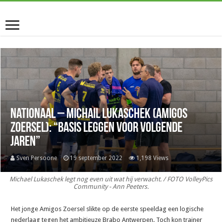
Nationaal – Michail Lukaschek (Amigos
Zoersel): “Basis leggen voor volgende
jaren”
Sven Persoone
19 september 2022
1,198 Views
Michael Lukaschek legt nog even uit wat hij verwacht. / FOTO VolleyPics
Community - Ann Peeters.
Het jonge Amigos Zoersel slikte op de eerste speeldag een logische
nederlaag tegen het ambitieuze Brabo Antwerpen. Toch kon trainer