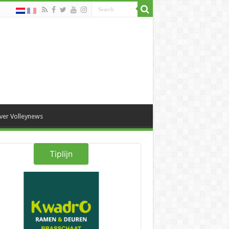
ver Volleynews
Tiplijn