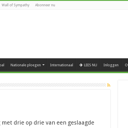
Wall of Sympathy
Abonneer nu
bal
Nationale ploegen
Internationaal
LEES NU
Inloggen
O
 met drie op drie van een geslaagde