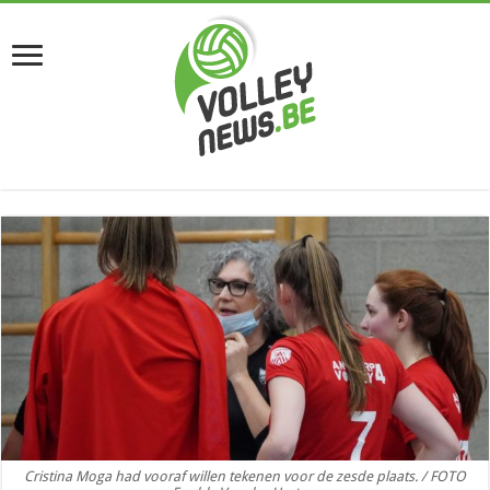
Cristina Moga had vooraf willen tekenen voor de zesde plaats. / FOTO