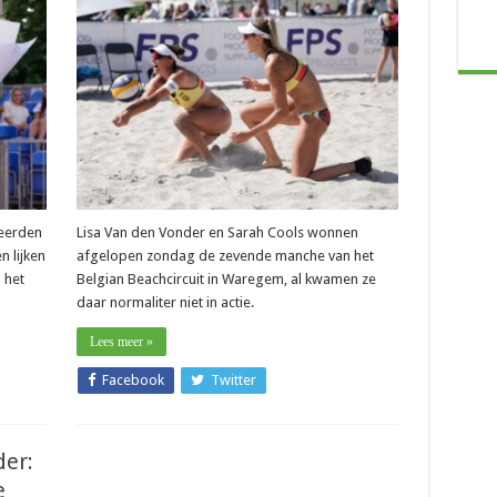
–
Nieuwe
overwinning
voor
nationale
kampioenen
Cools-
Van
den
Vonder
ap
neerden
Lisa Van den Vonder en Sarah Cools wonnen
n lijken
afgelopen zondag de zevende manche van het
 het
Belgian Beachcircuit in Waregem, al kwamen ze
daar normaliter niet in actie.
Lees meer »
Facebook
Twitter
der:
e