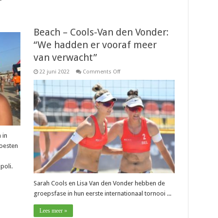
Beach – Cools-Van den Vonder:
“We hadden er vooraf meer
van verwacht”
on
22 juni 2022
Comments Off
Beach
–
Cools-
Van
den
Vonder:
“We
hadden
er
vooraf
 in
meer
moesten
van
verwacht”
poli.
Sarah Cools en Lisa Van den Vonder hebben de
groepsfase in hun eerste internationaal tornooi ...
Lees meer »