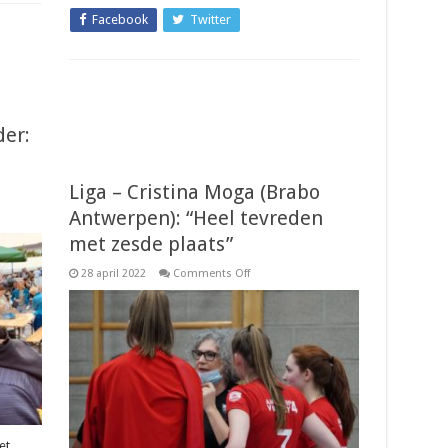
Facebook
Twitter
der:
Liga – Cristina Moga (Brabo
Antwerpen): “Heel tevreden
met zesde plaats”
on
28 april 2022
Comments Off
Liga
–
Cristina
Moga
(Brabo
Antwerpen):
“Heel
tevreden
met
zesde
plaats”
et