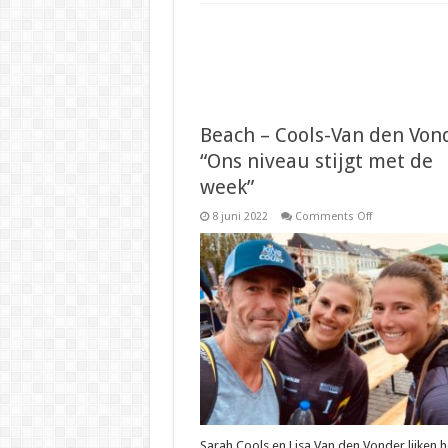
Beach – Cools-Van den Von
“Ons niveau stijgt met de
week”
on
8 juni 2022
Comments Off
Beach
–
Cools-
Van
den
Vonder:
“Ons
niveau
stijgt
met
de
week”
Sarah Cools en Lisa Van den Vonder lijken h