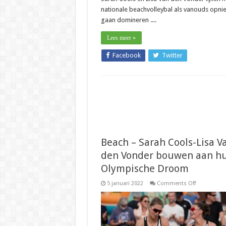
nationale beachvolleybal als vanouds opni
gaan domineren ....
Lees meer »
Facebook
Twitter
Beach – Sarah Cools-Lisa V
den Vonder bouwen aan h
Olympische Droom
on
5 januari 2022
Comments Off
Beach
–
Sarah
Cools-
Lisa
Van