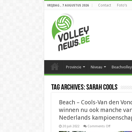
Contact
Foto’s
VRIJDAG , 7 AUGUSTUS 2026
Provincie
Niveau
Beachvolley
Tag Archives:
Sarah Cools
Beach – Cools-Van den Von
winnen nu ook manche va
Nederlands kampioenscha
on
20 juli 2022
Comments Off
Beach