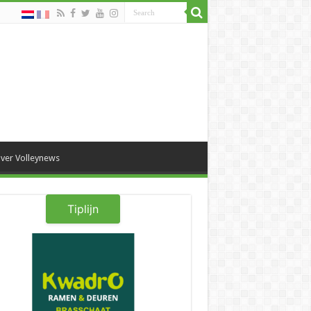
ver Volleynews
Tiplijn