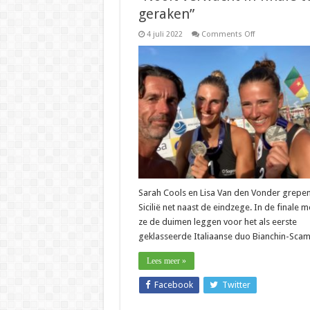
geraken”
on
4 juli 2022
Comments Off
Beach
–
Cools-
Van
den
Vonder:
“Nooit
verwacht
in
finale
te
geraken”
Sarah Cools en Lisa Van den Vonder grepen
Sicilië net naast de eindzege. In de finale 
ze de duimen leggen voor het als eerste
geklasseerde Italiaanse duo Bianchin-Scam
Lees meer »
Facebook
Twitter