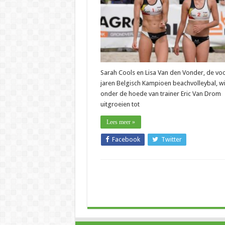
den
Vonder
bouwen
aan
hun
Olympisch
Droom
Sarah Cools en Lisa Van den Vonder, de voo
jaren Belgisch Kampioen beachvolleybal, wi
onder de hoede van trainer Eric Van Drom
uitgroeien tot
Lees meer »
Facebook
Twitter