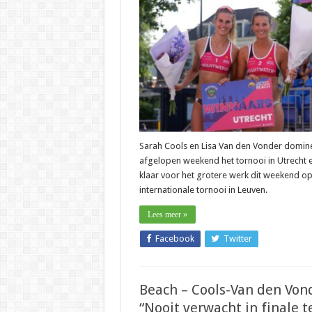
–
Cools-
Van
den
Vonder
winnen
nu
ook
manche
van
Nederlands
kampioensch
Sarah Cools en Lisa Van den Vonder domi
afgelopen weekend het tornooi in Utrecht e
klaar voor het grotere werk dit weekend op
internationale tornooi in Leuven.
Lees meer »
Facebook
Twitter
Beach – Cools-Van den Von
“Nooit verwacht in finale t