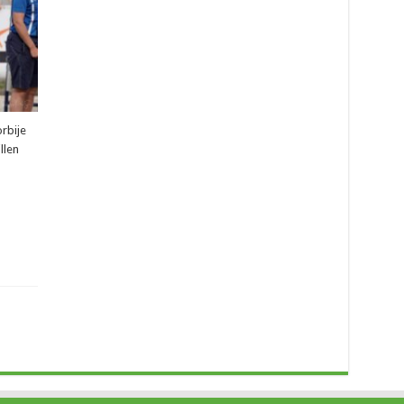
e
rbije
llen