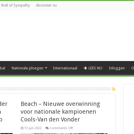
Wall of Sympathy
Abonneer nu
bal
Nationale ploegen
Internationaal
LEES NU
Inloggen
O
der
Beach – Nieuwe overwinning
n
voor nationale kampioenen
p
Cools-Van den Vonder
on
13 juli 2022
Comments Off
Beach