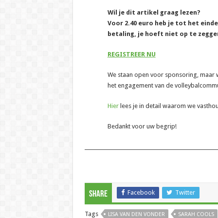
Wil je dit artikel graag lezen?
Voor 2.40 euro heb je tot het eind
betaling, je hoeft niet op te zegge
REGISTREER NU
We staan open voor sponsoring, maar wil
het engagement van de volleybalcommun
Hier
lees je in detail waarom we vasth
Bedankt voor uw begrip!
______________________________________________________
Facebook
Twitter
Share
Tags
LISA VAN DEN VONDER
SARAH COOLS