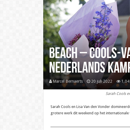
Beach – Cools-V
Nederlands kam
Marcel Bernaerts
20 juli 2022
1,04
Sarah Cools en
Sarah Cools en Lisa Van den Vonder domineerden
grotere werk dit weekend op het internationale to
______________________________________________________