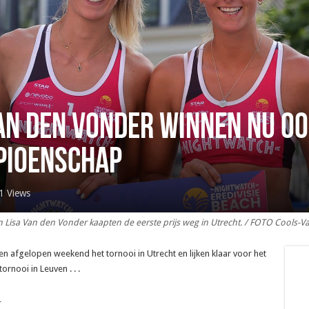
an den Vonder winnen nu o
pioenschap
1 Views
 Lisa Van den Vonder kaapten de eerste prijs weg in Utrecht. / FOTO Cools-
 afgelopen weekend het tornooi in Utrecht en lijken klaar voor het
rnooi in Leuven . . .
_