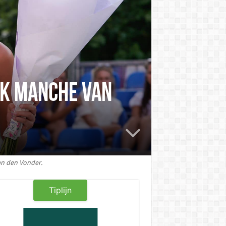
ok manche van
Van den Vonder.
Tiplijn