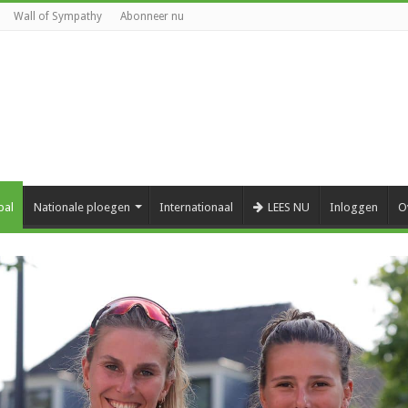
Wall of Sympathy
Abonneer nu
bal
Nationale ploegen
Internationaal
LEES NU
Inloggen
O