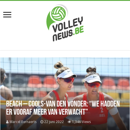
Beach – Cools-Van den Vonder: “We hadden
er vooraf meer van verwacht”
Marcel Bernaerts
22 juni 2022
1,346 Views