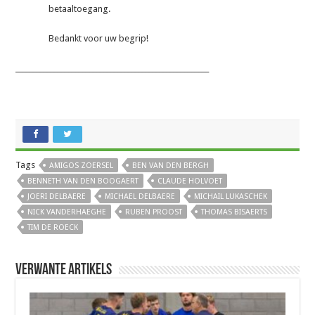
betaaltoegang.
Bedankt voor uw begrip!
_______________________________________________________
Tags
AMIGOS ZOERSEL
BEN VAN DEN BERGH
BENNETH VAN DEN BOOGAERT
CLAUDE HOLVOET
JOERI DELBAERE
MICHAEL DELBAERE
MICHAIL LUKASCHEK
NICK VANDERHAEGHE
RUBEN PROOST
THOMAS BISAERTS
TIM DE ROECK
Verwante artikels