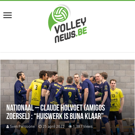
Nationaal – Claude Holvoet (Amigos
Zoersel) : “Huiswerk is bijna klaar”
Sven Persoone
25 april 2022
1,387 Views