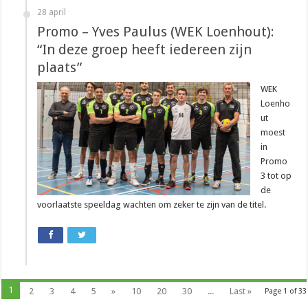
28 april
Promo – Yves Paulus (WEK Loenhout):
“In deze groep heeft iedereen zijn
plaats”
WEK
Loenho
ut
moest
in
Promo
3 tot op
de
voorlaatste speeldag wachten om zeker te zijn van de titel.
1
2
3
4
5
»
10
20
30
...
Last »
Page 1 of 33