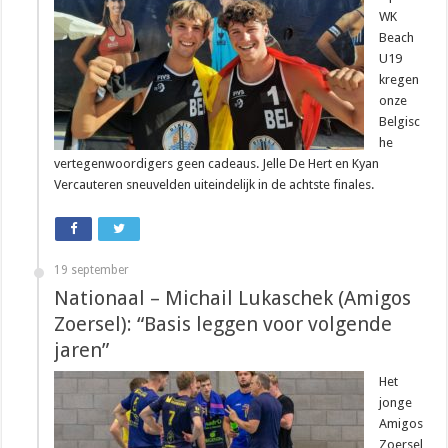
WK
Beach
U19
kregen
onze
Belgisc
he
vertegenwoordigers geen cadeaus. Jelle De Hert en Kyan
Vercauteren sneuvelden uiteindelijk in de achtste finales.
19 september
Nationaal – Michail Lukaschek (Amigos
Zoersel): “Basis leggen voor volgende
jaren”
Het
jonge
Amigos
Zoersel