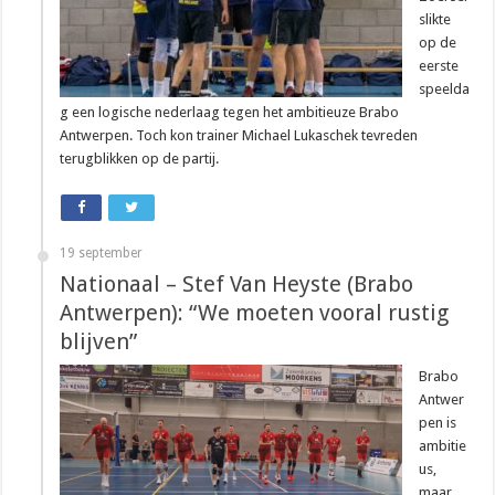
slikte
op de
eerste
speelda
g een logische nederlaag tegen het ambitieuze Brabo
Antwerpen. Toch kon trainer Michael Lukaschek tevreden
terugblikken op de partij.
19 september
Nationaal – Stef Van Heyste (Brabo
Antwerpen): “We moeten vooral rustig
blijven”
Brabo
Antwer
pen is
ambitie
us,
maar