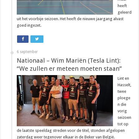
heeft
geleerd
uit het voorbije seizoen. Het heeft de nieuwe jaargang alvast
goed ingezet.
6 september
Nationaal – Wim Mariën (Tesla Lint):
“We zullen er meteen moeten staan”
Lint en
Hasselt,
twee
ploege
n die
vorig
seizoen
tot op
de laatste speeldag streden voor de titel, stonden afgelopen
zaterdag weer tegenover elkaar in de Beker van België.