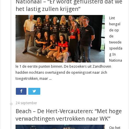
Nationaal – “Er wordt gefluisterd dat we
het lastig zullen krijgen”
Lint
hengel
de op
de
tweede
speelda
g In
Nationa
le 1 de eerste punten binnen. De bezoekers uit Zandhoven
hadden nochtans overtuigend de openingsset naar zich
toegetrokken, maar ...
24 september
Beach – De Hert-Vercauteren: “Met hoge
verwachtingen vertrokken naar WK”
Op het