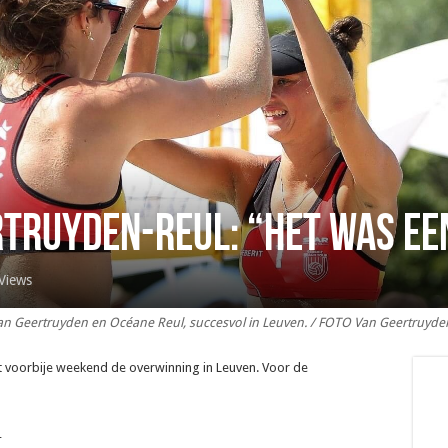
truyden-Reul: “Het was een
Views
an Geertruyden en Océane Reul, succesvol in Leuven. / FOTO Van Geertruyde
t voorbije weekend de overwinning in Leuven. Voor de
_