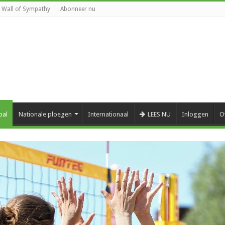
Wall of Sympathy
Abonneer nu
bal
Nationale ploegen
Internationaal
LEES NU
Inloggen
O