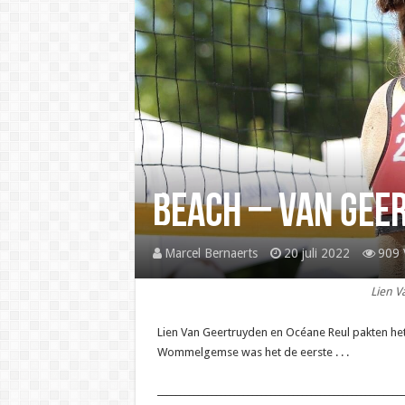
Beach – Van Geer
Marcel Bernaerts
20 juli 2022
909 
Lien V
Lien Van Geertruyden en Océane Reul pakten he
Wommelgemse was het de eerste . . .
______________________________________________________