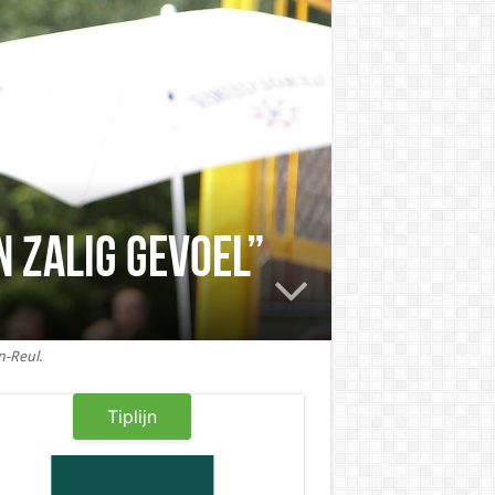
 zalig gevoel”
n-Reul.
Tiplijn