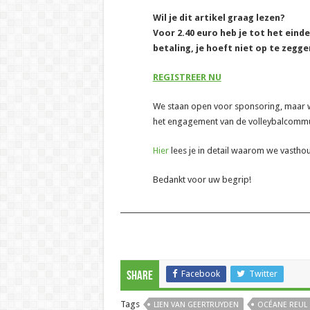
Wil je dit artikel graag lezen?
Voor 2.40 euro heb je tot het eind
betaling, je hoeft niet op te zegge
REGISTREER NU
We staan open voor sponsoring, maar wil
het engagement van de volleybalcommun
Hier
lees je in detail waarom we vasth
Bedankt voor uw begrip!
______________________________________________________
Facebook
Twitter
Share
Tags
LIEN VAN GEERTRUYDEN
OCÉANE REUL