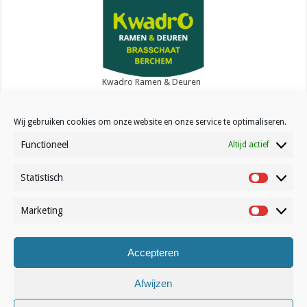
Kwadro Ramen & Deuren
Wij gebruiken cookies om onze website en onze service te optimaliseren.
Functioneel
Altijd actief
Statistisch
Contact
Statistisc
Over Volleynews
Marketing
Marketin
Abonneer nu
Accepteren
© Volleynews.be
2026
Algemene voorwaarden
|
Privacy
|
Cookies
|
Disclaimer
Afwijzen