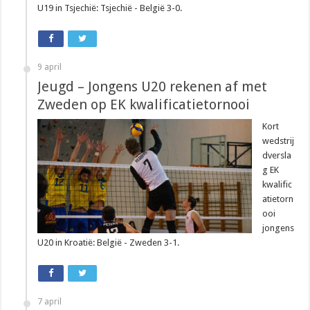
U19 in Tsjechië: Tsjechië - België 3-0.
9 april
Jeugd – Jongens U20 rekenen af met
Zweden op EK kwalificatietornooi
Kort
wedstrij
dversla
g EK
kwalific
atietorn
ooi
jongens
U20 in Kroatië: België - Zweden 3-1.
7 april