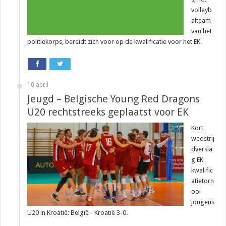
volleyb
alteam
van het
politiekorps, bereidt zich voor op de kwalificatie voor het EK.
10 april
Jeugd – Belgische Young Red Dragons
U20 rechtstreeks geplaatst voor EK
Kort
wedstrij
dversla
g EK
kwalific
atietorn
ooi
jongens
U20 in Kroatië: België - Kroatië 3-0.