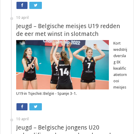
10 april
Jeugd – Belgische meisjes U19 redden
de eer met winst in slotmatch
Kort
wedstrij
dversla
g EK
kwalific
atietorn
ooi
meisjes
U19 in Tsjechië: België - Spanje 3-1.
10 april
Jeugd – Belgische jongens U20