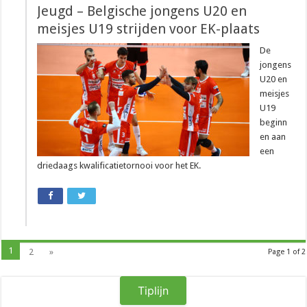
Jeugd – Belgische jongens U20 en
meisjes U19 strijden voor EK-plaats
De
jongens
U20 en
meisjes
U19
beginn
en aan
een
driedaags kwalificatietornooi voor het EK.
1
2
»
Page 1 of 2
Tiplijn