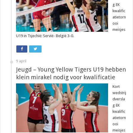
g EK
kwalific
atietorn
ooi
meisjes
U19 in Tsjechië: Servië- België 3-0.
9 april
Jeugd – Young Yellow Tigers U19 hebben
klein mirakel nodig voor kwalificatie
Kort
wedstrij
dversla
g EK
kwalific
atietorn
ooi
meisjes