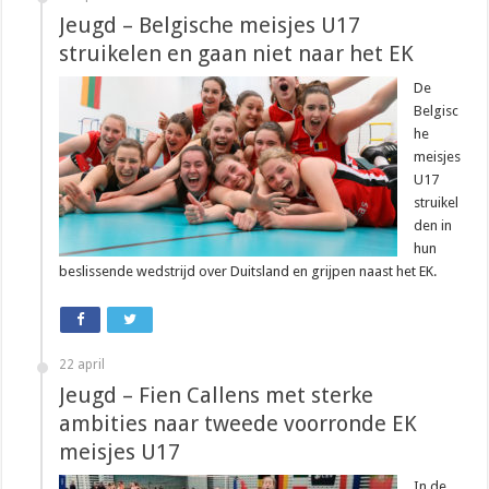
Jeugd – Belgische meisjes U17
struikelen en gaan niet naar het EK
De
Belgisc
he
meisjes
U17
struikel
den in
hun
beslissende wedstrijd over Duitsland en grijpen naast het EK.
22 april
Jeugd – Fien Callens met sterke
ambities naar tweede voorronde EK
meisjes U17
In de