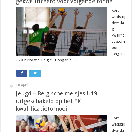
gekwalificeerd voor volgende ronde
Kort
wedstrij
dversla
g EK
kwalific
atietorn
ooi
jongens
U20 in Kroatië: België - Hongarije 3-1.
10 april
Jeugd – Belgische meisjes U19
uitgeschakeld op het EK
kwalificatietornooi
Kort
wedstrij
dversla