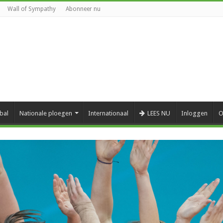
Wall of Sympathy
Abonneer nu
bal
Nationale ploegen
Internationaal
LEES NU
Inloggen
O