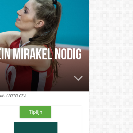
in mirakel nodig
ië. / FOTO CEV.
Tiplijn