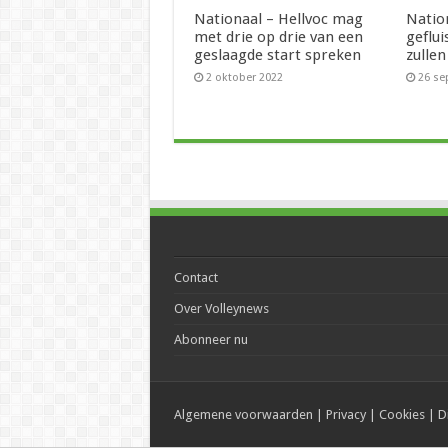
Nationaal – Hellvoc mag
Natio
met drie op drie van een
geflui
geslaagde start spreken
zullen
2 oktober 2022
26 se
Contact
Over Volleynews
Abonneer nu
Algemene voorwaarden
|
Privacy
|
Cookies
|
D