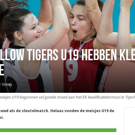
llow Tigers U19 hebben kle
e
 Views
eisjes U19 begonnen vol goede moed aan het EK kwalificatietornooi in Tsjech
uwd als de sleutelmatch. Helaas vonden de meisjes U19 de
i.