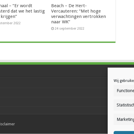
naal – “Er wordt
Beach – De Hert-
sterd dat we het lastig
Vercauteren: “Met hoge
 krijgen”
verwachtingen vertrokken
naar WK”
ptember 2022
24 september 2022
Wij gebruike
Functione
Statistisc
Marketin
isclaimer