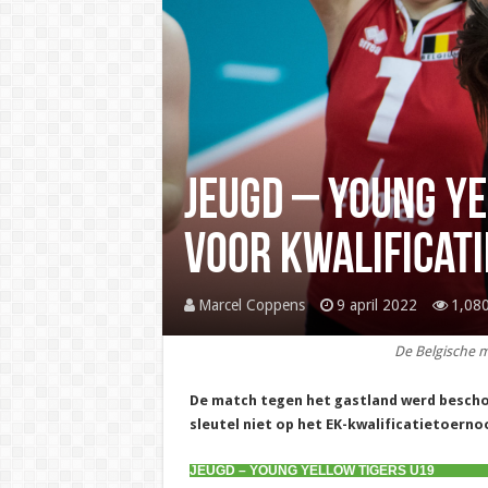
Jeugd – Young Ye
voor kwalificati
Marcel Coppens
9 april 2022
1,080
De Belgische m
De match tegen het gastland werd bescho
sleutel niet op het EK-kwalificatietoernoo
JEUGD – YOUNG YELLOW TIGERS U19