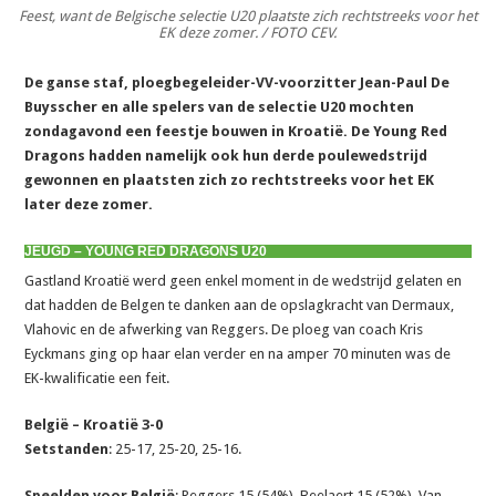
Feest, want de Belgische selectie U20 plaatste zich rechtstreeks voor het
EK deze zomer. / FOTO CEV.
De ganse staf, ploegbegeleider-VV-voorzitter Jean-Paul De
Buysscher en alle spelers van de selectie U20 mochten
zondagavond een feestje bouwen in Kroatië. De Young Red
Dragons hadden namelijk ook hun derde poulewedstrijd
gewonnen en plaatsten zich zo rechtstreeks voor het EK
later deze zomer.
JEUGD – YOUNG RED DRAGONS U20
Gastland Kroatië werd geen enkel moment in de wedstrijd gelaten en
dat hadden de Belgen te danken aan de opslagkracht van Dermaux,
Vlahovic en de afwerking van Reggers. De ploeg van coach Kris
Eyckmans ging op haar elan verder en na amper 70 minuten was de
EK-kwalificatie een feit.
België – Kroatië 3-0
Setstanden
: 25-17, 25-20, 25-16.
Speelden voor België
: Reggers 15 (54%), Beelaert 15 (52%), Van