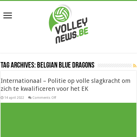
Tag Archives:
Belgian Blue Dragons
Internationaal – Politie op volle slagkracht om
zich te kwalificeren voor het EK
on
14 april 2022
Comments Off
Internationaal
–
Politie
op
volle
slagkracht
om
zich
te