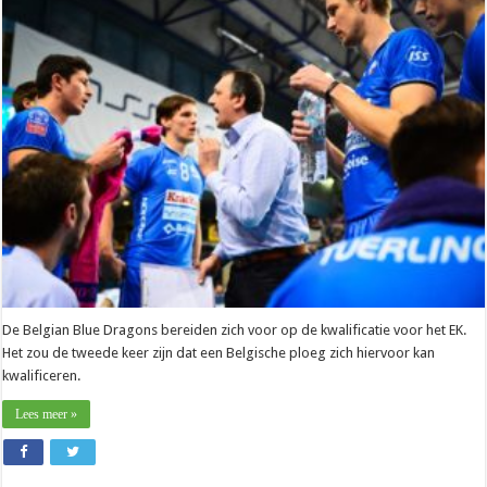
Voor
de
Belgian
Blue
Dragons
is
het
bijna
D-
Day
De Belgian Blue Dragons bereiden zich voor op de kwalificatie voor het EK.
Het zou de tweede keer zijn dat een Belgische ploeg zich hiervoor kan
kwalificeren.
Lees meer »