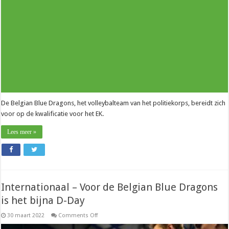
kwalificeren
voor
het
EK
De Belgian Blue Dragons, het volleybalteam van het politiekorps, bereidt zich
voor op de kwalificatie voor het EK.
Lees meer »
Internationaal – Voor de Belgian Blue Dragons
is het bijna D-Day
on
30 maart 2022
Comments Off
Internationaal
–