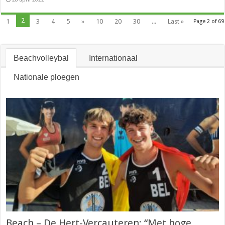
2
1
3
4
5
»
10
20
30
...
Last »
Page 2 of 69
Beachvolleybal
Internationaal
Nationale ploegen
Beach – De Hert-Vercauteren: “Met hoge