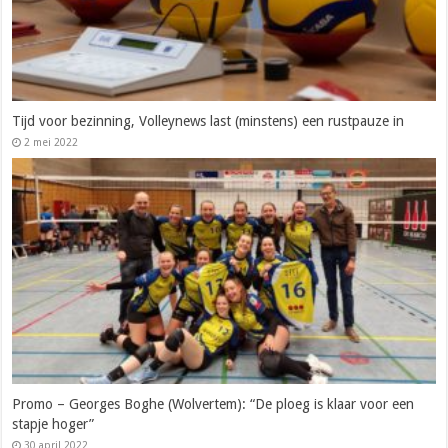
Tijd voor bezinning, Volleynews last (minstens) een rustpauze in
2 mei 2022
Promo – Georges Boghe (Wolvertem): “De ploeg is klaar voor een
stapje hoger”
30 april 2022