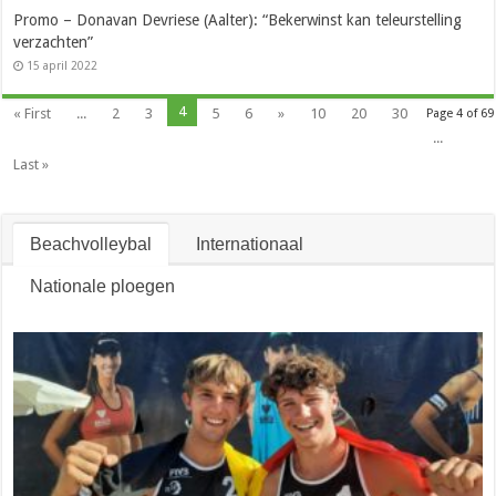
Promo – Donavan Devriese (Aalter): “Bekerwinst kan teleurstelling
verzachten”
15 april 2022
4
« First
...
2
3
5
6
»
10
20
30
Page 4 of 69
...
Last »
Beachvolleybal
Internationaal
Nationale ploegen