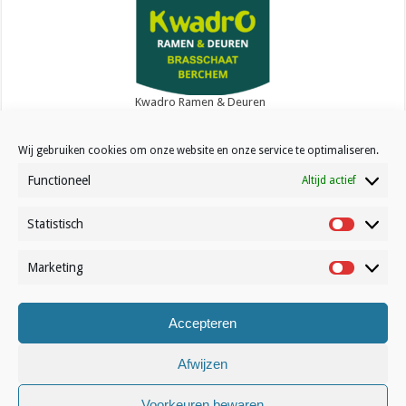
Kwadro Ramen & Deuren
Wij gebruiken cookies om onze website en onze service te optimaliseren.
Functioneel
Altijd actief
Statistisch
Statistisc
Contact
Over Volleynews
Marketing
Marketin
Abonneer nu
Accepteren
© Volleynews.be
2026
Afwijzen
Algemene voorwaarden
|
Privacy
|
Cookies
|
Disclaimer
Voorkeuren bewaren