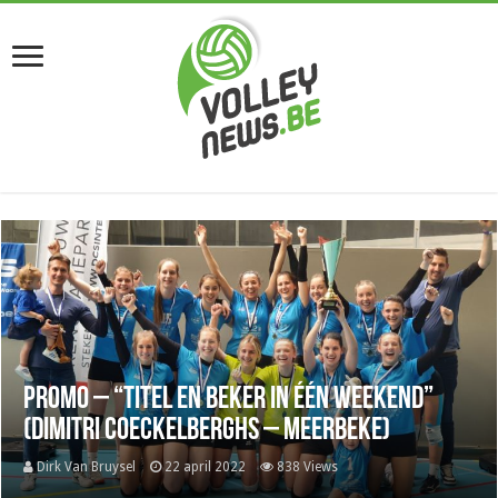
Promo – “Titel en beker in één weekend”
(Dimitri Coeckelberghs – Meerbeke)
Dirk Van Bruysel
22 april 2022
838 Views