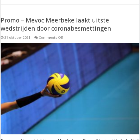
Promo – Mevoc Meerbeke laakt uitstel
wedstrijden door coronabesmettingen
on
21 oktober 2021
Comments Off
Promo
–
Mevoc
Meerbeke
laakt
uitstel
wedstrijden
door
coronabesmettingen