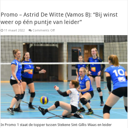
Promo – Astrid De Witte (Vamos B): “Bij winst
weer op één puntje van leider”
on
11 maart 2022
Comments Off
Promo
–
Astrid
De
Witte
(Vamos
B):
“Bij
winst
weer
op
één
puntje
van
leider”
In Promo 1 staat de topper tussen Stekene Sint-Gillis-Waas en leider