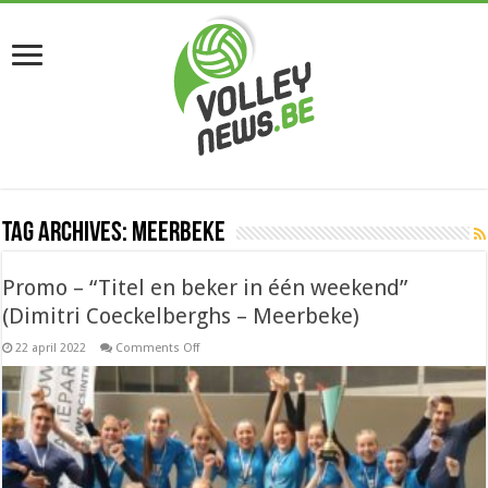
Tag Archives:
Meerbeke
Promo – “Titel en beker in één weekend”
(Dimitri Coeckelberghs – Meerbeke)
on
22 april 2022
Comments Off
Promo
–
“Titel
en
beker
in
één
weekend”
(Dimitri