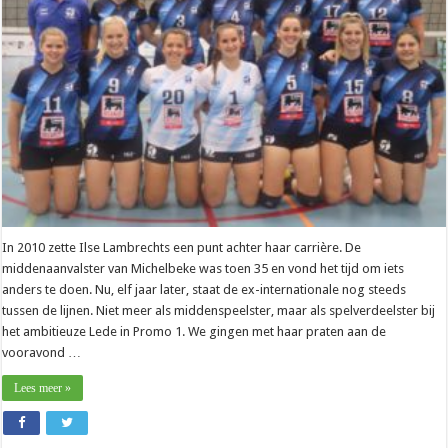
(Lede)
kijken
uit
naar
treffen
met
hun
nichtje
In 2010 zette Ilse Lambrechts een punt achter haar carrière. De
middenaanvalster van Michelbeke was toen 35 en vond het tijd om iets
anders te doen. Nu, elf jaar later, staat de ex-internationale nog steeds
tussen de lijnen. Niet meer als middenspeelster, maar als spelverdeelster bij
het ambitieuze Lede in Promo 1. We gingen met haar praten aan de
vooravond …
Lees meer »