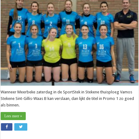
Dimitri
Coeckelberghs
(Meerbeke):
“Dit
is
niet
alles-
of-
niets”
Wanneer Meerbeke zaterdag in de SportStek in Stekene thuisploeg Vamos
Stekene Sint-Gillis-Waas B kan verslaan, dan lijkt de titel in Promo 1 zo goed
als binnen.
Lees meer »