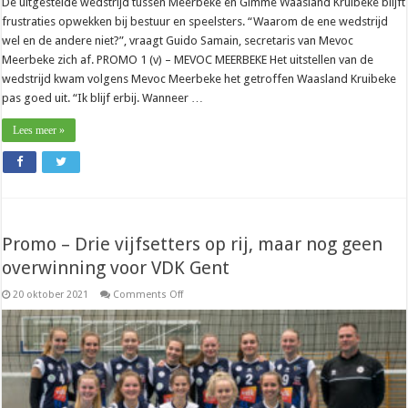
De uitgestelde wedstrijd tussen Meerbeke en Gimme Waasland Kruibeke blijft
frustraties opwekken bij bestuur en speelsters. “Waarom de ene wedstrijd
wel en de andere niet?”, vraagt Guido Samain, secretaris van Mevoc
Meerbeke zich af. PROMO 1 (v) – MEVOC MEERBEKE Het uitstellen van de
wedstrijd kwam volgens Mevoc Meerbeke het getroffen Waasland Kruibeke
pas goed uit. “Ik blijf erbij. Wanneer …
Lees meer »
Promo – Drie vijfsetters op rij, maar nog geen
overwinning voor VDK Gent
on
20 oktober 2021
Comments Off
Promo
–
Drie
vijfsetters
op
rij,
maar
nog
geen