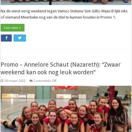
Na de winst vorig weekend tegen Vamos Stekene Sint-Gillis-Waas B lijkt niks
of niemand Meerbeke nog van de titel te kunnen houden in Promo 1.
Lees meer »
Promo – Annelore Schaut (Nazareth): “Zwaar
weekend kan ook nog leuk worden”
on
18 maart 2022
Comments Off
Promo
–
Annelore
Schaut
(Nazareth):
“Zwaar
weekend
kan
ook
nog
leuk
worden”