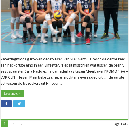
overwinning
voor
VDK
Gent
Zaterdagmiddag trokken de vrouwen van VDK Gent C al voor de derde keer
aan het kortste eind in een vijfsetter. “Het zit misschien wat tussen de oren”,
zegt speelster Sara Nedovic na de nederlaag tegen Meerbeke. PROMO 1 (v) –
VDK GENT Tegen Meerbeke zag het er nochtans even goed uit. In de eerste
set wisten de bezoekers uit Ninove …
Lees meer »
1
2
»
Page 1 of 2