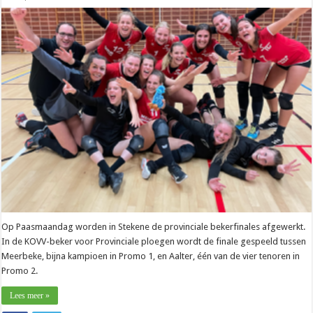
Promo
–
Donavan
Devriese
(Aalter):
“Bekerwinst
kan
teleurstelling
verzachten”
Op Paasmaandag worden in Stekene de provinciale bekerfinales afgewerkt.
In de KOVV-beker voor Provinciale ploegen wordt de finale gespeeld tussen
Meerbeke, bijna kampioen in Promo 1, en Aalter, één van de vier tenoren in
Promo 2.
Lees meer »