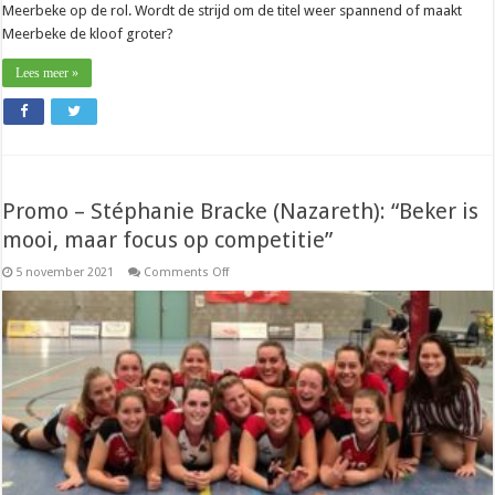
Meerbeke op de rol. Wordt de strijd om de titel weer spannend of maakt
Meerbeke de kloof groter?
Lees meer »
Promo – Stéphanie Bracke (Nazareth): “Beker is
mooi, maar focus op competitie”
on
5 november 2021
Comments Off
Promo
–
Stéphanie
Bracke
(Nazareth):
“Beker
is
mooi,
maar
focus
op
competitie”