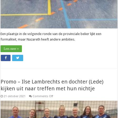
Een plaatsje in de volgende ronde van de provinciale beker lijkt een
formaliteit, maar Nazareth heeft andere ambities.
Lees meer »
Promo – Ilse Lambrechts en dochter (Lede)
kijken uit naar treffen met hun nichtje
on
21 oktober 2021
Comments Off
Promo
–
Ilse
Lambrechts
en
dochter