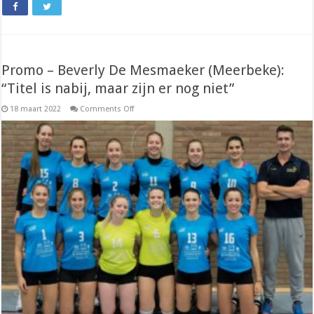
Promo – Beverly De Mesmaeker (Meerbeke):
“Titel is nabij, maar zijn er nog niet”
on
18 maart 2022
Comments Off
Promo
–
Beverly
De
Mesmaeker
(Meerbeke):
“Titel
is
nabij,
maar
zijn
er
nog
niet”