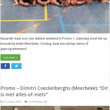
Nazareth staat voor een dubbel weekend in Promo 1. Zaterdag moet het op
bezoek bij leider Meerbeke. Zondag staat een uitstap Vamos B
geprogrammeerd.
Lees meer »
Promo – Dimitri Coeckelberghs (Meerbeke): “Dit
is niet alles-of-niets”
on
11 maart 2022
Comments Off
Promo
–