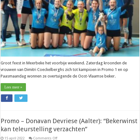
Coeckelberghs
–
Meerbeke)
Groot feest in Meerbeke het voorbije weekend. Zaterdag kroonden de
vrouwen van Dimitri Coeckelberghs zich tot kampioen in Promo 1 en op
Paasmaandag wonnen ze overtuigende de Oost-Vlaamse beker.
Lees meer »
Promo – Donavan Devriese (Aalter): “Bekerwinst
kan teleurstelling verzachten”
on
15 april 2022
Comments Off