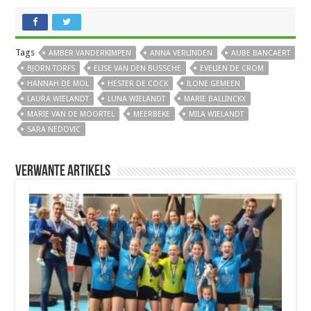
Tags
AMBER VANDERKIMPEN
ANNA VERLINDEN
AUBE BANCAERT
BJORN TORFS
ELISE VAN DEN BUSSCHE
EVELIEN DE CROM
HANNAH DE MOL
HESTER DE COCK
ILONE GEMEEN
LAURA WIELANDT
LUNA WIELANDT
MARIE BALLINCKX
MARIE VAN DE MOORTEL
MEERBEKE
MILA WIELANDT
SARA NEDOVIC
Verwante artikels