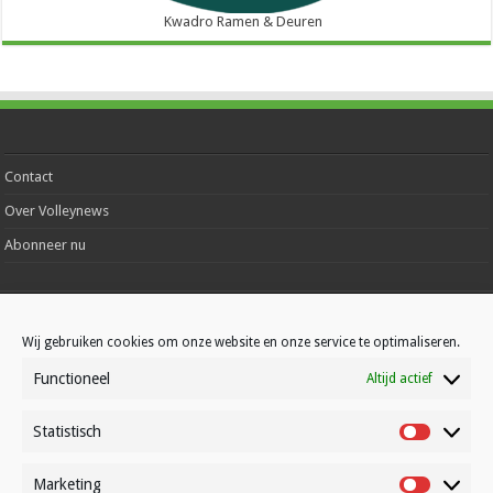
Kwadro Ramen & Deuren
Contact
Over Volleynews
Abonneer nu
© Volleynews.be
2026
Algemene voorwaarden
|
Privacy
|
Cookies
|
Disclaimer
Wij gebruiken cookies om onze website en onze service te optimaliseren.
Functioneel
Altijd actief
Nederlands
Statistisch
Statistisc
Marketing
Marketin