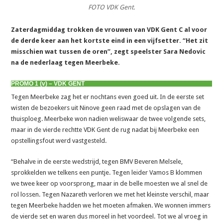
FOTO VDK Gent.
Zaterdagmiddag trokken de vrouwen van VDK Gent C al voor
de derde keer aan het kortste eind in een vijfsetter. “Het zit
misschien wat tussen de oren”, zegt speelster Sara Nedovic
na de nederlaag tegen Meerbeke.
PROMO 1 (v) – VDK GENT
Tegen Meerbeke zag het er nochtans even goed uit. In de eerste set
wisten de bezoekers uit Ninove geen raad met de opslagen van de
thuisploeg. Meerbeke won nadien weliswaar de twee volgende sets,
maar in de vierde rechtte VDK Gent de rug nadat bij Meerbeke een
opstellingsfout werd vastgesteld.
“Behalve in de eerste wedstrijd, tegen BMV Beveren Melsele,
sprokkelden we telkens een puntje. Tegen leider Vamos B klommen
we twee keer op voorsprong, maar in de belle moesten we al snel de
rol lossen. Tegen Nazareth verloren we met het kleinste verschil, maar
tegen Meerbeke hadden we het moeten afmaken. We wonnen immers
de vierde set en waren dus moreel in het voordeel. Tot we al vroeg in