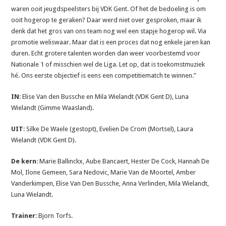
waren ooit jeugdspeelsters bij VDK Gent. Of het de bedoeling is om
ooit hogerop te geraken? Daar werd niet over gesproken, maar ik
denk dat het gros van ons team nog wel een stapje hogerop wil. Via
promotie weliswaar. Maar dat is een proces dat nog enkele jaren kan
duren. Echt grotere talenten worden dan weer voorbestemd voor
Nationale 1 of misschien wel de Liga. Let op, dat is toekomstmuziek
hé. Ons eerste objectief is eens een competitiematch te winnen.”
IN
: Elise Van den Bussche en Mila Wielandt (VDK Gent D), Luna
Wielandt (Gimme Waasland).
UIT
: Silke De Waele (gestopt), Evelien De Crom (Mortsel), Laura
Wielandt (VDK Gent D).
De kern
: Marie Ballinckx, Aube Bancaert, Hester De Cock, Hannah De
Mol, Ilone Gemeen, Sara Nedovic, Marie Van de Moortel, Amber
Vanderkimpen, Elise Van Den Bussche, Anna Verlinden, Mila Wielandt,
Luna Wielandt.
Trainer
: Bjorn Torfs.