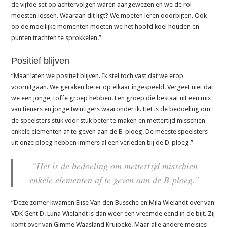
de vijfde set op achtervolgen waren aangewezen en we de rol
moesten lossen. Waaraan dit ligt? We moeten leren doorbijten. Ook
op de moeilijke momenten moeten we het hoofd koel houden en
punten trachten te sprokkelen.”
Positief blijven
“Maar laten we positief blijven. Ik stel toch vast dat we erop
vooruitgaan. We geraken beter op elkaar ingespeeld. Vergeet niet dat
we een jonge, toffe groep hebben. Een groep die bestaat uit een mix
van tieners en jonge twintigers waaronder ik. Het is de bedoeling om
de speelsters stuk voor stuk beter te maken en mettertijd misschien
enkele elementen af te geven aan de B-ploeg. De meeste speelsters
uit onze ploeg hebben immers al een verleden bij de D-ploeg.”
“Het is de bedoeling om mettertijd misschien
enkele elementen af te geven aan de B-ploeg.”
“Deze zomer kwamen Elise Van den Bussche en Mila Wielandt over van
VDK Gent D. Luna Wielandt is dan weer een vreemde eend in de bijt. Zij
komt over van Gimme Waasland Kruibeke. Maar alle andere meisjes