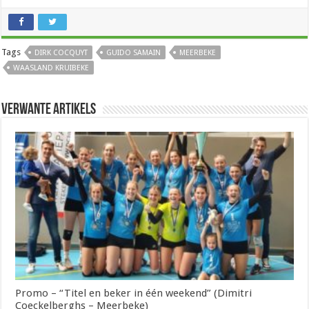
Tags
DIRK COCQUYT
GUIDO SAMAIN
MEERBEKE
WAASLAND KRUIBEKE
Verwante artikels
Promo – “Titel en beker in één weekend” (Dimitri
Coeckelberghs – Meerbeke)