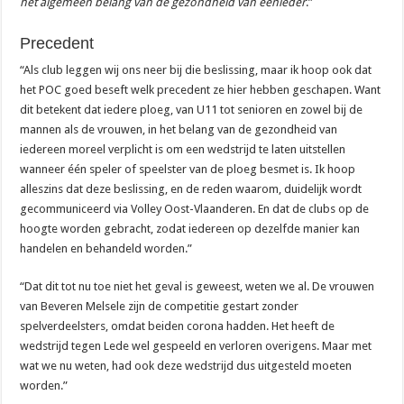
het algemeen belang van de gezondheid van eenieder
.”
Precedent
“Als club leggen wij ons neer bij die beslissing, maar ik hoop ook dat
het POC goed beseft welk precedent ze hier hebben geschapen. Want
dit betekent dat iedere ploeg, van U11 tot senioren en zowel bij de
mannen als de vrouwen, in het belang van de gezondheid van
iedereen moreel verplicht is om een wedstrijd te laten uitstellen
wanneer één speler of speelster van de ploeg besmet is. Ik hoop
alleszins dat deze beslissing, en de reden waarom, duidelijk wordt
gecommuniceerd via Volley Oost-Vlaanderen. En dat de clubs op de
hoogte worden gebracht, zodat iedereen op dezelfde manier kan
handelen en behandeld worden.”
“Dat dit tot nu toe niet het geval is geweest, weten we al. De vrouwen
van Beveren Melsele zijn de competitie gestart zonder
spelverdeelsters, omdat beiden corona hadden. Het heeft de
wedstrijd tegen Lede wel gespeeld en verloren overigens. Maar met
wat we nu weten, had ook deze wedstrijd dus uitgesteld moeten
worden.”