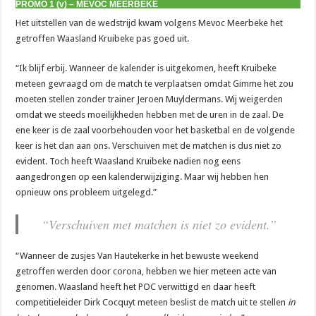
PROMO 1 (v) – MEVOC MEERBEKE
Het uitstellen van de wedstrijd kwam volgens Mevoc Meerbeke het
getroffen Waasland Kruibeke pas goed uit.
“Ik blijf erbij. Wanneer de kalender is uitgekomen, heeft Kruibeke
meteen gevraagd om de match te verplaatsen omdat Gimme het zou
moeten stellen zonder trainer Jeroen Muyldermans. Wij weigerden
omdat we steeds moeilijkheden hebben met de uren in de zaal. De
ene keer is de zaal voorbehouden voor het basketbal en de volgende
keer is het dan aan ons. Verschuiven met de matchen is dus niet zo
evident. Toch heeft Waasland Kruibeke nadien nog eens
aangedrongen op een kalenderwijziging. Maar wij hebben hen
opnieuw ons probleem uitgelegd.”
“Verschuiven met matchen is niet zo evident.”
“Wanneer de zusjes Van Hautekerke in het bewuste weekend
getroffen werden door corona, hebben we hier meteen acte van
genomen. Waasland heeft het POC verwittigd en daar heeft
competitieleider Dirk Cocquyt meteen beslist de match uit te stellen
in