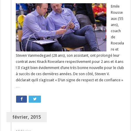
Emile
Rousse
aux (55
ans),
coach
de
Roesela
re et
Steven Vanmedegael (28 ans), son assistant, ont prolongé leur
contrat avec Knack Roeselare respectivement pour 2 ans et 4 ans
! Il s’agit bien évidemment d’une très bonne nouvelle pour le club
à succès de ces dernières années. De son côté, Steven V.
déclarait qu’il s’agissait « D’un signe de respect et de confiance »
…
février, 2015