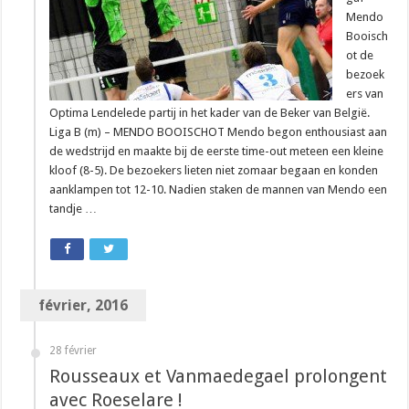
Mendo
Booisch
ot de
bezoek
ers van
Optima Lendelede partij in het kader van de Beker van België.
Liga B (m) – MENDO BOOISCHOT Mendo begon enthousiast aan
de wedstrijd en maakte bij de eerste time-out meteen een kleine
kloof (8-5). De bezoekers lieten niet zomaar begaan en konden
aanklampen tot 12-10. Nadien staken de mannen van Mendo een
tandje …
février, 2016
28 février
Rousseaux et Vanmaedegael prolongent
avec Roeselare !