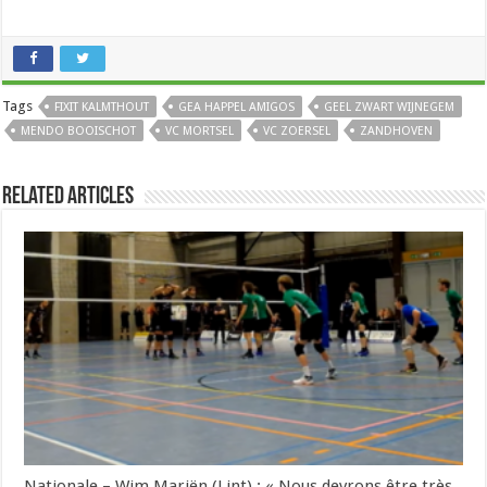
Tags
FIXIT KALMTHOUT
GEA HAPPEL AMIGOS
GEEL ZWART WIJNEGEM
MENDO BOOISCHOT
VC MORTSEL
VC ZOERSEL
ZANDHOVEN
Related Articles
Nationale – Wim Mariën (Lint) : « Nous devrons être très