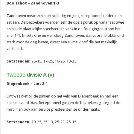
Booischot – Zandhoven 1-3
Zandhoven miste zijn start volledig en ging receptioneel onderuit in
set één. De bezoekers voerden zelf de opslagdruk op vanaf set twee
en als de plaatselijke speelsters te vaak in de fout gingen stond het
snel 1-1. In sets drie en vier sloeg Zandhoven, dat vooral blokkerend
sterk voor de dag kwam, direct een ruime kloof die het makkelijk
vasthield.
Setstanden:
25-15, 17-25, 16-25, 19-25.
Tweede divisie A (v)
Diepenbeek – Lint 3-1
Lint was niet bij de pinken op het veld van Diepenbeek en had een
collectieve offday. Receptioneel gingen de bezoekers geregeld de
mist in en ook aan service presteerden ze ondermaats.
Setstanden:
19-25, 25-13, 25-23, 25-15.