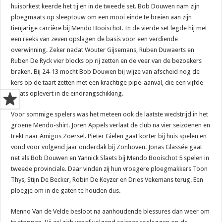
huisorkest keerde het tij en in de tweede set. Bob Douwen nam zijn
ploegmaats op sleeptouw om een mooi einde te breien aan zijn
tienjarige carrière bij Mendo Booischot. In de vierde set legde hij met
een reeks van zeven opslagen de basis voor een verdiende
overwinning. Zeker nadat Wouter Gijsemans, Ruben Duwaerts en
Ruben De Ryck vier blocks op rij zetten en de veer van de bezoekers
braken. Bij 24-13 mocht Bob Douwen bij wijze van afscheid nog de
kers op de taart zetten met een krachtige pipe-aanval, die een vijfde
plaats oplevert in de eindrangschikking.
Voor sommige spelers was het meteen ook de laatste wedstrijd in het
groene Mendo-shirt. Joren Appels verlaat de club na vier seizoenen en
trekt naar Amigos Zoersel. Pieter Gielen gaat korter bij huis spelen en
vond voor volgend jaar onderdak bij Zonhoven. Jonas Glassée gaat
net als Bob Douwen en Yannick Slaets bij Mendo Booischot 5 spelen in
tweede provinciale. Daar vinden zij hun vroegere ploegmakkers Toon
Thys, Stijn De Becker, Robin De Keyzer en Dries Vekemans terug. Een
ploegje om in de gaten te houden dus.
Menno Van de Velde besloot na aanhoudende blessures dan weer om