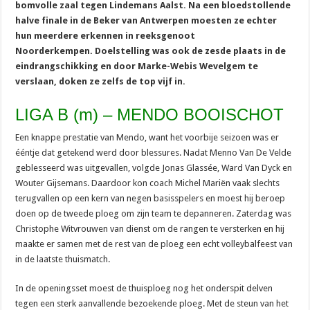
bomvolle zaal tegen Lindemans Aalst. Na een bloedstollende
halve finale in de Beker van Antwerpen moesten ze echter
hun meerdere erkennen in reeksgenoot
Noorderkempen. Doelstelling was ook de zesde plaats in de
eindrangschikking en door Marke-Webis Wevelgem te
verslaan, doken ze zelfs de top vijf in.
LIGA B (m) – MENDO BOOISCHOT
Een knappe prestatie van Mendo, want het voorbije seizoen was er
ééntje dat getekend werd door blessures. Nadat Menno Van De Velde
geblesseerd was uitgevallen, volgde Jonas Glassée, Ward Van Dyck en
Wouter Gijsemans. Daardoor kon coach Michel Mariën vaak slechts
terugvallen op een kern van negen basisspelers en moest hij beroep
doen op de tweede ploeg om zijn team te depanneren. Zaterdag was
Christophe Witvrouwen van dienst om de rangen te versterken en hij
maakte er samen met de rest van de ploeg een echt volleybalfeest van
in de laatste thuismatch.
In de openingsset moest de thuisploeg nog het onderspit delven
tegen een sterk aanvallende bezoekende ploeg. Met de steun van het