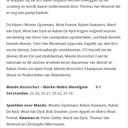
te stoppen. Hij zal zich vanaf volgend seizoen toeleggen op de
scouting en wordt daarin ondersteund door Thomas Van Woensel die
er nog een jaartje bijdoet.
De blijvers Wouter Gijsemans, Wout Ponnet, Ruben Duwaerts, Ward
Van Dyck, Wout Van Dyck en Ruben De Ryck krijgen volgend seizoen
versterking van Arnor Van Leemputten (spelverdeler, Leefdaal-Bertem
tweede divisie), Timo Van Wesemael (opposite, Kapelle-op-den-Bos
eerste divisie), Sam Hoeyberghs (middenman, VTI Hasselt eerste
divisie), Bram De Laet (middenman, Mendo Booischot 2 eerste
nationale en dit seizoen al enkele keren depanneur van dienst) en
Ruben Smets (receptie-hoek, Mendo Booischot 3 kampioen tweede
divisie en finalist Beker van Vlaanderen).
Mendo Booischot – Marke-Webis Wevelgem 3-1
Setstanden
: 22-25, 25-21, 25-22, 25-13.
Speelden voor Mendo
: Wouter Gijsemans, Ruben Duwaerts, Ruben
De Ryck, Wout Van Dyck, Bob Douwen, Joren Appels en libero Wout
Ponnet.
Kwamen in
: Pieter Gielen, Ward Van Dyck, Thomas Van
Woensel en Christophe Witvrouwen.