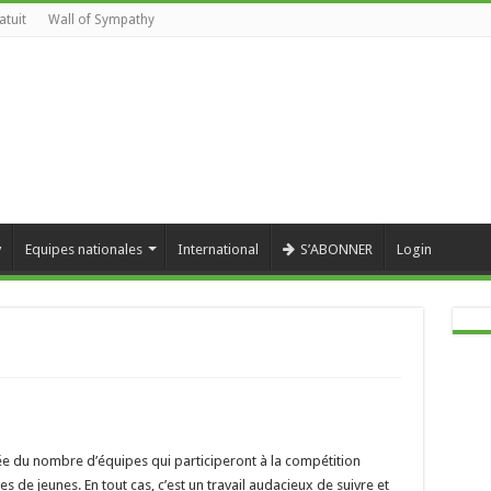
atuit
Wall of Sympathy
y
Equipes nationales
International
S’ABONNER
Login
e du nombre d’équipes qui participeront à la compétition
s de jeunes. En tout cas, c’est un travail audacieux de suivre et