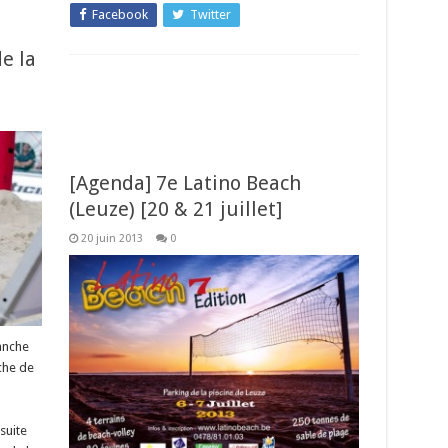
Facebook
Twitter
e la
[Agenda] 7e Latino Beach
(Leuze) [20 & 21 juillet]
20 juin 2013
0
anche
che de
suite