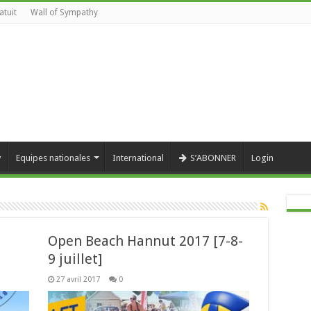
atuit
Wall of Sympathy
y
Equipes nationales
International
S’ABONNER
Login
Open Beach Hannut 2017 [7-8-
9 juillet]
27 avril 2017
0