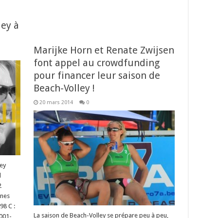
ley à
Marijke Horn et Renate Zwijsen
font appel au crowdfunding
pour financer leur saison de
Beach-Volley !
20 mars 2014
0
ey
l
2
unes
98 C :
La saison de Beach-Volley se prépare peu à peu,
001-