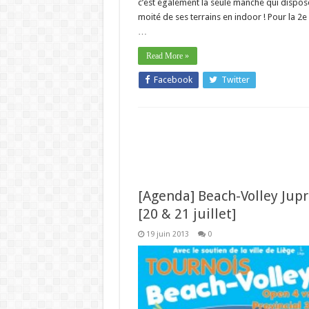
c’est également la seule manche qui dispos
moité de ses terrains en indoor ! Pour la 2
…
Read More »
Facebook
Twitter
[Agenda] Beach-Volley Jupr
[20 & 21 juillet]
19 juin 2013
0