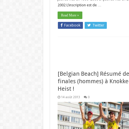
2002 L’inscription est de …
Read More »
Facebook
Twitter
[Belgian Beach] Résumé de
finales (hommes) à Knokke
Heist !
14 août 2013
0