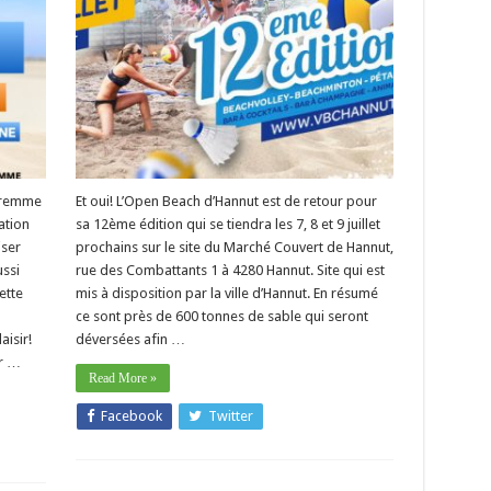
Waremme
Et oui! L’Open Beach d’Hannut est de retour pour
ation
sa 12ème édition qui se tiendra les 7, 8 et 9 juillet
iser
prochains sur le site du Marché Couvert de Hannut,
ssi
rue des Combattants 1 à 4280 Hannut. Site qui est
ette
mis à disposition par la ville d’Hannut. En résumé
ce sont près de 600 tonnes de sable qui seront
isir!
déversées afin …
r …
Read More »
Facebook
Twitter