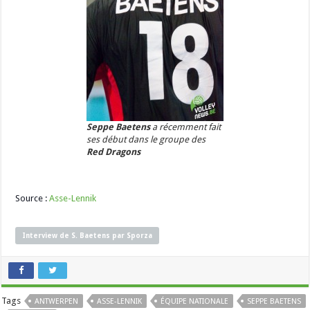
Seppe Baetens
a récemment fait
ses début dans le groupe des
Red Dragons
Source :
Asse-Lennik
Interview de S. Baetens par Sporza
Tags
ANTWERPEN
ASSE-LENNIK
ÉQUIPE NATIONALE
SEPPE BAETENS