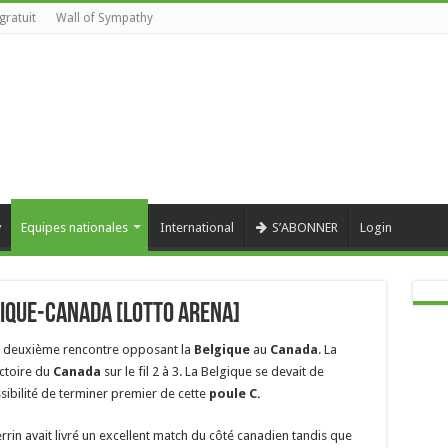
gratuit
Wall of Sympathy
y
Equipes nationales
International
S’ABONNER
Login
ique-Canada [Lotto Arena]
la deuxième rencontre opposant la
Belgique
au
Canada
. La
ictoire du
Canada
sur le fil 2 à 3. La Belgique se devait de
sibilité de terminer premier de cette
poule C.
rin avait livré un excellent match du côté canadien tandis que