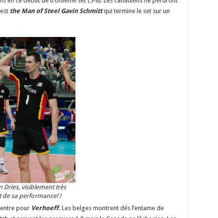
s en ce début de troisième set (5-8). Les canadiens ne perdront
’est
the Man of Steel
Gavin Schmitt
qui termine le set sur un
 Dries, visiblement très
 de sa performance! !
centre pour
Verhoeff.
Les belges montrent dés l’entame de