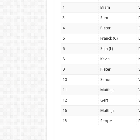
1
Bram
3
Sam
4
Pieter
5
Franck (C)
6
Stijn (L)
8
Kevin
9
Pieter
10
Simon
11
Matthijs
12
Gert
16
Matthijs
18
Seppe