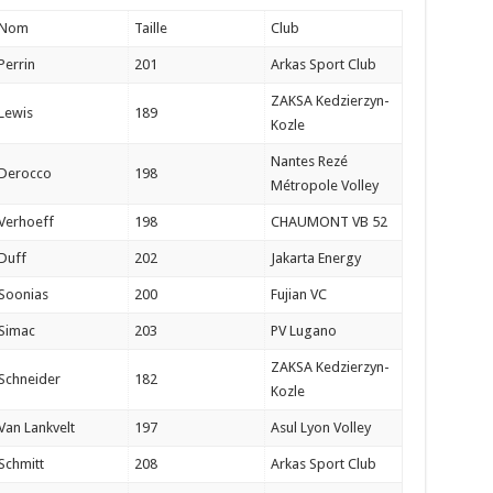
Nom
Taille
Club
Perrin
201
Arkas Sport Club
ZAKSA Kedzierzyn-
Lewis
189
Kozle
Nantes Rezé
Derocco
198
Métropole Volley
Verhoeff
198
CHAUMONT VB 52
Duff
202
Jakarta Energy
Soonias
200
Fujian VC
Simac
203
PV Lugano
ZAKSA Kedzierzyn-
Schneider
182
Kozle
Van Lankvelt
197
Asul Lyon Volley
Schmitt
208
Arkas Sport Club