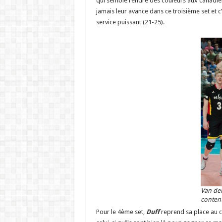
qui semble rendre des couleurs aux canadien
jamais leur avance dans ce troisième set et c
service puissant (21-25).
Van den
content
Pour le 4ème set,
Duff
reprend sa place au 