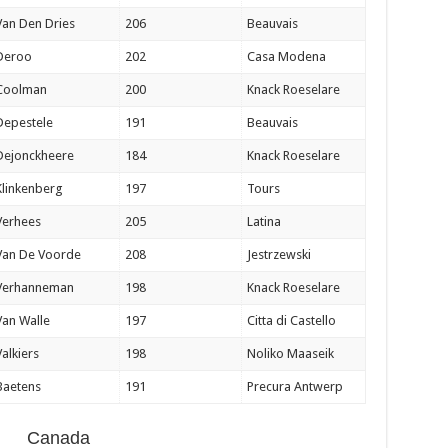
Van Den Dries
206
Beauvais
Deroo
202
Casa Modena
Coolman
200
Knack Roeselare
Depestele
191
Beauvais
Dejonckheere
184
Knack Roeselare
Klinkenberg
197
Tours
Verhees
205
Latina
Van De Voorde
208
Jestrzewski
Verhanneman
198
Knack Roeselare
Van Walle
197
Citta di Castello
Valkiers
198
Noliko Maaseik
Baetens
191
Precura Antwerp
Canada