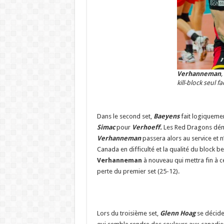
Verhanneman
,
kill-block seul f
Dans le second set,
Baeyens
fait logiqueme
Simac
pour
Verhoeff.
Les Red Dragons démar
Verhanneman
passera alors au service et n
Canada en difficulté et la qualité du block bel
Verhanneman
à nouveau qui mettra fin à c
perte du premier set (25-12).
Lors du troisième set,
Glenn Hoag
se décide