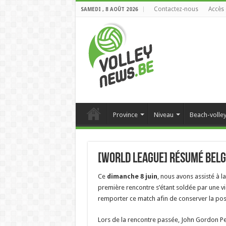
Contactez-nous
Accès 
SAMEDI , 8 AOÛT 2026
Province
Niveau
Beach-volle
[World League] Résumé Belg
Ce
dimanche 8 juin
, nous avons assisté à 
première rencontre s’étant soldée par une v
remporter ce match afin de conserver la pos
Lors de la rencontre passée, John Gordon Per