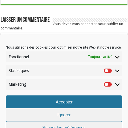
Laisser un commentaire
Vous devez
vous connecter
pour publier un
commentaire.
Nous utilisons des cookies pour optimiser notre site Web et notre service.
Fonctionnel
Toujours activé
Statistiques
Statistiqu
Contactez-nous
Choisissez votre formule d’abonnement
Marketing
Marketin
À propos de Volleynews
Accepter
© Volleynews.be
2026
Ignorer
Conditions générales
|
Déclaration de confidentialité
|
Cookies
|
Disclaimer
Sauver les préférences