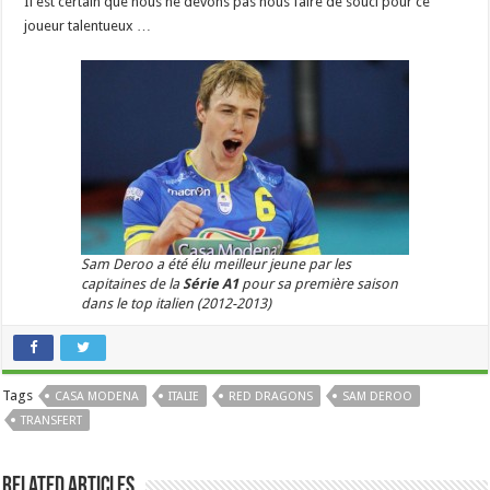
Il est certain que nous ne devons pas nous faire de souci pour ce
joueur talentueux …
Sam Deroo a été élu meilleur jeune par les
capitaines de la
Série A1
pour sa première saison
dans le top italien (2012-2013)
Tags
CASA MODENA
ITALIE
RED DRAGONS
SAM DEROO
TRANSFERT
Related Articles