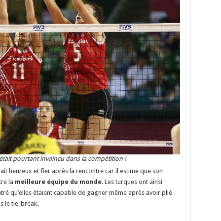
était pourtant invaincu dans la compétition !
ait heureux et fier après la rencontre car il estime que son
tre la
meilleure équipe du monde
. Les turques ont ainsi
ré qu’elles étaient capable de gagner même après avoir plié
s le tie-break.