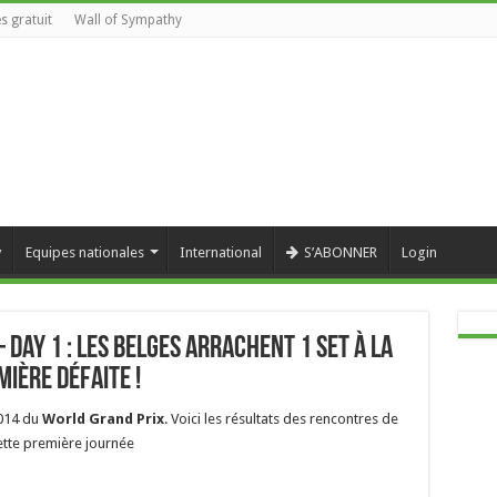
s gratuit
Wall of Sympathy
y
Equipes nationales
International
S’ABONNER
Login
 Day 1 : Les belges arrachent 1 set à la
mière défaite !
2014 du
World Grand Prix
. Voici les résultats des rencontres de
ette première journée