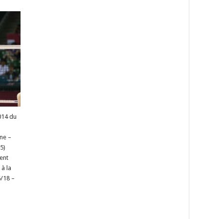
2014 du
ne –
5)
ent
à la
5/18 –