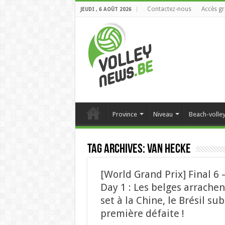
Contactez-nous
Accès gr
JEUDI , 6 AOÛT 2026
Province
Niveau
Beach-volle
Tag Archives:
van hecke
[World Grand Prix] Final 6 
Day 1 : Les belges arrachen
set à la Chine, le Brésil sub
première défaite !