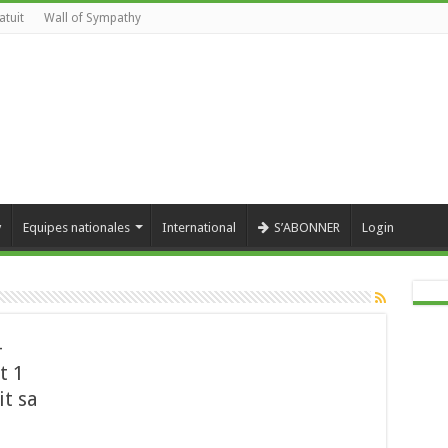
atuit
Wall of Sympathy
y
Equipes nationales
International
S’ABONNER
Login
–
t 1
it sa