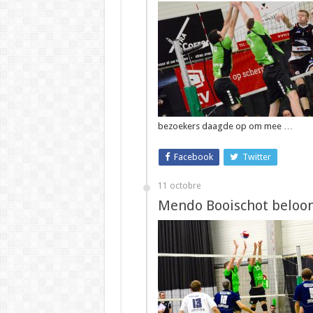
bezoekers daagde op om mee …
Facebook
Twitter
11 octobre
Mendo Booischot beloond