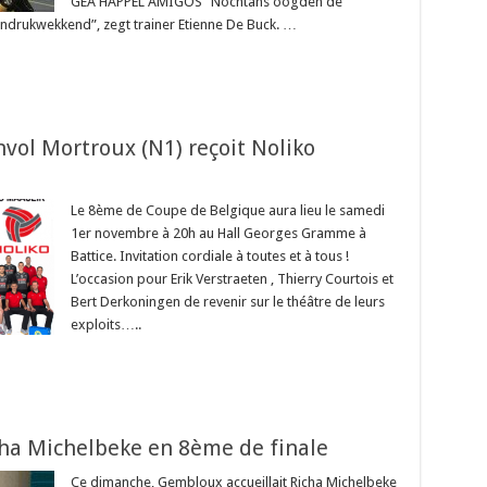
GEA HAPPEL AMIGOS “Nochtans oogden de
 indrukwekkend”, zegt trainer Etienne De Buck. …
nvol Mortroux (N1) reçoit Noliko
Le 8ème de Coupe de Belgique aura lieu le samedi
1er novembre à 20h au Hall Georges Gramme à
Battice. Invitation cordiale à toutes et à tous !
L’occasion pour Erik Verstraeten , Thierry Courtois et
Bert Derkoningen de revenir sur le théâtre de leurs
exploits…..
cha Michelbeke en 8ème de finale
Ce dimanche, Gembloux accueillait Richa Michelbeke