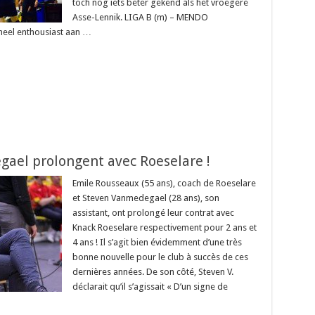
toch nog iets beter gekend als het vroegere
Asse-Lennik. LIGA B (m) – MENDO
el enthousiast aan …
ael prolongent avec Roeselare !
Emile Rousseaux (55 ans), coach de Roeselare
et Steven Vanmedegael (28 ans), son
assistant, ont prolongé leur contrat avec
Knack Roeselare respectivement pour 2 ans et
4 ans ! Il s’agit bien évidemment d’une très
bonne nouvelle pour le club à succès de ces
dernières années. De son côté, Steven V.
déclarait qu’il s’agissait « D’un signe de