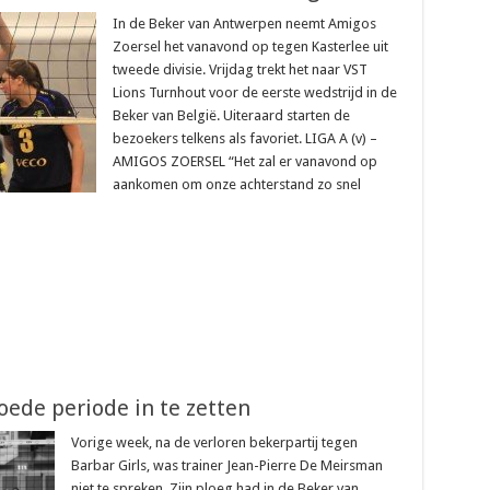
In de Beker van Antwerpen neemt Amigos
Zoersel het vanavond op tegen Kasterlee uit
tweede divisie. Vrijdag trekt het naar VST
Lions Turnhout voor de eerste wedstrijd in de
Beker van België. Uiteraard starten de
bezoekers telkens als favoriet. LIGA A (v) –
AMIGOS ZOERSEL “Het zal er vanavond op
aankomen om onze achterstand zo snel
oede periode in te zetten
Vorige week, na de verloren bekerpartij tegen
Barbar Girls, was trainer Jean-Pierre De Meirsman
niet te spreken. Zijn ploeg had in de Beker van