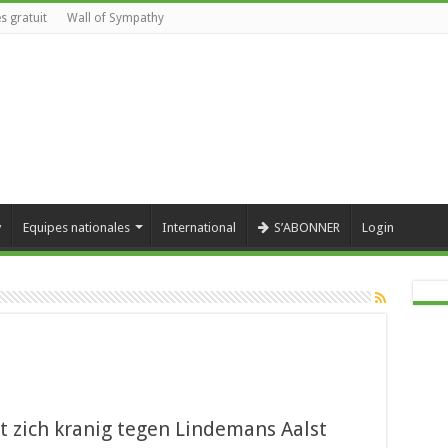
s gratuit
Wall of Sympathy
y
Equipes nationales
International
S’ABONNER
Login
 zich kranig tegen Lindemans Aalst