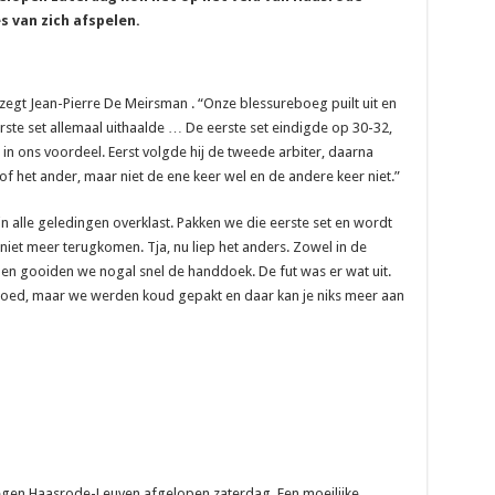
s van zich afspelen.
 zegt Jean-Pierre De Meirsman . “Onze blessureboeg puilt uit en
erste set allemaal uithaalde … De eerste set eindigde op 30-32,
 in ons voordeel. Eerst volgde hij de tweede arbiter, daarna
n of het ander, maar niet de ene keer wel en de andere keer niet.”
 alle geledingen overklast. Pakken we die eerste set en wordt
 niet meer terugkomen. Tja, nu liep het anders. Zowel in de
t en gooiden we nogal snel de handdoek. De fut was er wat uit.
 goed, maar we werden koud gepakt en daar kan je niks meer aan
egen Haasrode-Leuven afgelopen zaterdag. Een moeilijke