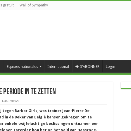
s gratuit
Wall of Sympathy
y
Equipes nationales
International
S’ABONNER
Login
 periode in te zetten
1,449 Views
 tegen Barbar Girls, was trainer Jean-Pierre De
ad in de Beker van België kansen gekregen om te
aar enkele twijfelachtige beslissingen ontnamen een
elopen zaterdag kon het op het veld van Haasrode-