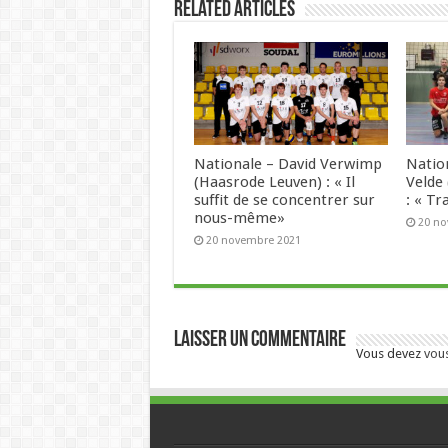
Related Articles
Nationale – David Verwimp
Natio
(Haasrode Leuven) : « Il
Velde
suffit de se concentrer sur
: « Tr
nous-même»
20 n
20 novembre 2021
Laisser un commentaire
Vous devez
vou