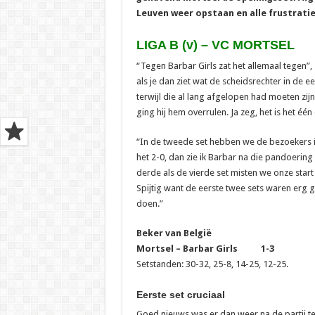
Leuven weer opstaan en alle frustratie
LIGA B (v) – VC MORTSEL
“Tegen Barbar Girls zat het allemaal tegen”,
als je dan ziet wat de scheidsrechter in de e
terwijl die al lang afgelopen had moeten zijn
ging hij hem overrulen. Ja zeg, het is het éé
“In de tweede set hebben we de bezoekers in
het 2-0, dan zie ik Barbar na die pandoering
derde als de vierde set misten we onze star
Spijtig want de eerste twee sets waren erg
doen.”
Beker van België
Mortsel – Barbar Girls 1-3
Setstanden: 30-32, 25-8, 14-25, 12-25.
Eerste set cruciaal
Goed nieuws was er dan weer na de partij t