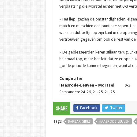
verplaatsing die Morstel echter met 0-3 vert
« Het liep, gezien de omstandigheden, eige
match en misschien een puntje te rapen. Het 
was een dubbeltje op zijn kant in de openings
vertrouwen gegeven om ook de rest van de p
« De geblesseerden keren stilaan terug. Enkel
helemaal top, maar het feit dat ze er opnieu
goede periode kunnen beginnen, want al die b
Competitie
Haasrode-Leuven – Mortsel 0-3
Setstanden: 24-26, 21-25, 21-25.
Facebook
Twitter
Share
Tags
BARBAR GIRLS
HAASRODE-LEUVEN