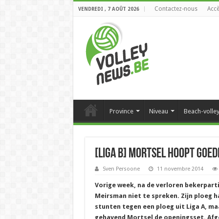
Contactez-nous
Accè
VENDREDI , 7 AOÛT 2026
Province
Niveau
Beach-volle
[Liga B] Mortsel hoopt goede
Sven Persoone
11 novembre 2014
Vorige week, na de verloren bekerpartij
Meirsman niet te spreken. Zijn ploeg h
stunten tegen een ploeg uit Liga A, m
gehavend Mortsel de openingsset. Afg