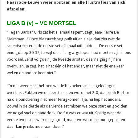
Haasrode-Leuven weer opstaan en alle frustraties van zich
afspelen.
LIGA B (v) – VC MORTSEL
“Tegen Barbar Girls zat het allemaal tegen”, zegt Jean-Pierre De
Meirsman . “Onze blessureboeg puilt uit en als je dan ziet wat de
scheidsrechter in de eerste set allemaal uithaalde … De eerste set
eindigde op 30-32, terwijl die al lang afgelopen had moeten zijn in ons
voordeel. Eerst volgde hij de tweede arbiter, daarna ging hij hem
overrulen. Ja zeg, het is het één of het ander, maar niet de ene keer
wel en de andere keer niet.”
“In de tweede set hebben we de bezoekers in alle geledingen
overklast. Pakken we die eerste set en wordt het 2-0, dan zie ik Barbar
na die pandoering niet meer terugkomen. Tja, nu liep het anders.
Zowel in de derde als de vierde set misten we onze start en gooiden
we nogal snel de handdoek. De fut was er wat uit. Spijtig want de
eerste twee sets waren erg goed, maar we werden koud gepakt en
daar kan je niks meer aan doen.”