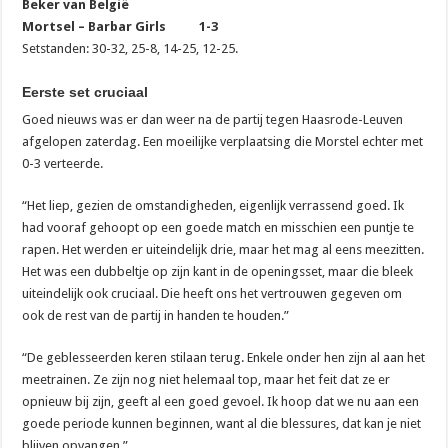
Beker van België
Mortsel – Barbar Girls 1-3
Setstanden: 30-32, 25-8, 14-25, 12-25.
Eerste set cruciaal
Goed nieuws was er dan weer na de partij tegen Haasrode-Leuven
afgelopen zaterdag. Een moeilijke verplaatsing die Morstel echter met
0-3 verteerde.
“Het liep, gezien de omstandigheden, eigenlijk verrassend goed. Ik
had vooraf gehoopt op een goede match en misschien een puntje te
rapen. Het werden er uiteindelijk drie, maar het mag al eens meezitten.
Het was een dubbeltje op zijn kant in de openingsset, maar die bleek
uiteindelijk ook cruciaal. Die heeft ons het vertrouwen gegeven om
ook de rest van de partij in handen te houden.”
“De geblesseerden keren stilaan terug. Enkele onder hen zijn al aan het
meetrainen. Ze zijn nog niet helemaal top, maar het feit dat ze er
opnieuw bij zijn, geeft al een goed gevoel. Ik hoop dat we nu aan een
goede periode kunnen beginnen, want al die blessures, dat kan je niet
blijven opvangen.”