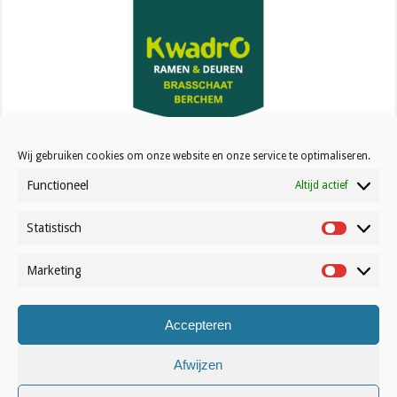
Kwadro Ramen & Deuren
Wij gebruiken cookies om onze website en onze service te optimaliseren.
Functioneel
Altijd actief
Statistisch
Statistisc
Contact
Marketing
Marketin
Over Volleynews
Abonneer nu
Accepteren
Afwijzen
© Volleynews.be
2026
Algemene voorwaarden
|
Privacy
|
Cookies
|
Disclaimer