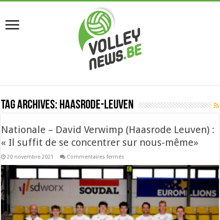
Tag Archives:
Haasrode-Leuven
Nationale – David Verwimp (Haasrode Leuven) :
« Il suffit de se concentrer sur nous-même»
sur
20 novembre 2021
Commentaires fermés
Nationale
–
David
Verwimp
(Haasrode
Leuven)
:
«
Il