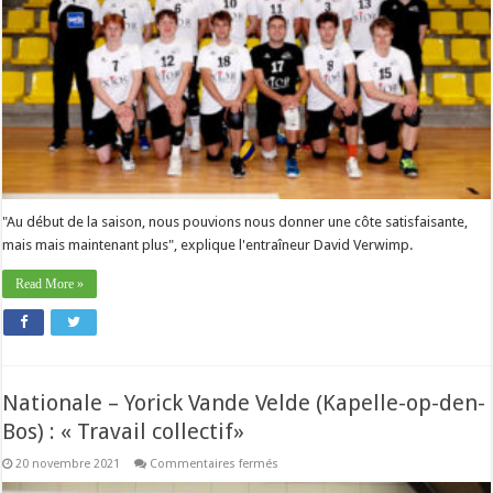
suffit
de
se
concentrer
sur
nous-
même»
"Au début de la saison, nous pouvions nous donner une côte satisfaisante,
mais mais maintenant plus", explique l'entraîneur David Verwimp.
Read More »
Nationale – Yorick Vande Velde (Kapelle-op-den-
Bos) : « Travail collectif»
sur
20 novembre 2021
Commentaires fermés
Nationale
–