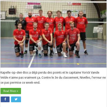
Yorick
Vande
Velde
(Kapelle-
op-
den-
Bos)
:
«
Travail
collectif»
Kapelle-op-den-Bos a déjà perdu des points et le capitaine Yorick Vande
Velde n'aime pas vraiment ça. Contre le 3e du classement, Nivelles, l'erreur ne
se pas permise ce week-end.
Read More »