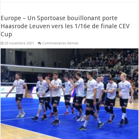
Europe – Un Sportoase bouillonant porte
Haasrode Leuven vers les 1/16e de finale CEV
Cup
sur
20 novembre 2021
Commentaires fermés
Europe
–
Un
Sportoase
bouillonant
porte
Haasrode
Leuven
vers
les
1/16e
de
finale
CEV
Cup