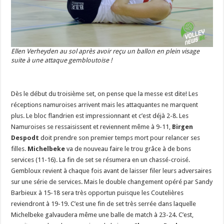
Ellen Verheyden au sol après avoir reçu un ballon en plein visage
suite à une attaque gembloutoise !
Dès le début du troisième set, on pense que la messe est dite! Les
réceptions namuroises arrivent mais les attaquantes ne marquent
plus. Le bloc flandrien est impressionnant et c’est déjà 2-8. Les
Namuroises se ressaisissent et reviennent même à 9-11,
Birgen
Despodt
doit prendre son premier temps mort pour relancer ses
filles.
Michelbeke
va de nouveau faire le trou grâce à de bons
services (11-16). La fin de set se résumera en un chassé-croisé.
Gembloux revient à chaque fois avant de laisser filer leurs adversaires
sur une série de services. Mais le double changement opéré par Sandy
Barbieux à 15-18 sera très opportun puisque les Coutelières
reviendront à 19-19. C’est une fin de set très serrée dans laquelle
Michelbeke galvaudera même une balle de match à 23-24. C’est,