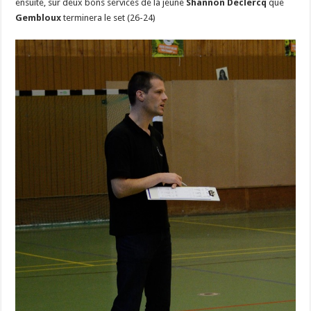
ensuite, sur deux bons services de la jeune
Shannon Declercq
que
Gembloux
terminera le set (26-24)