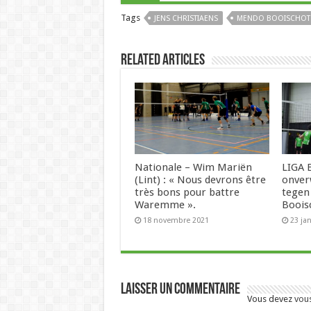
Tags
JENS CHRISTIAENS
MENDO BOOISCHOT
Related Articles
Nationale – Wim Mariën
LIGA B
(Lint) : « Nous devrons être
onver
très bons pour battre
tegen
Waremme ».
Boois
18 novembre 2021
23 ja
Laisser un commentaire
Vous devez
vou