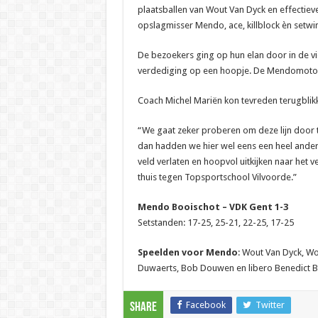
plaatsballen van Wout Van Dyck en effectiev
opslagmisser Mendo, ace, killblock èn setwi
De bezoekers ging op hun elan door in de v
verdediging op een hoopje. De Mendomotor 
Coach Michel Mariën kon tevreden terugblik
“We gaat zeker proberen om deze lijn door 
dan hadden we hier wel eens een heel ande
veld verlaten en hoopvol uitkijken naar het
thuis tegen Topsportschool Vilvoorde.”
Mendo Booischot – VDK Gent 1-3
Setstanden: 17-25, 25-21, 22-25, 17-25
Speelden voor Mendo
: Wout Van Dyck, Wo
Duwaerts, Bob Douwen en libero Benedict B
Facebook
Twitter
Share