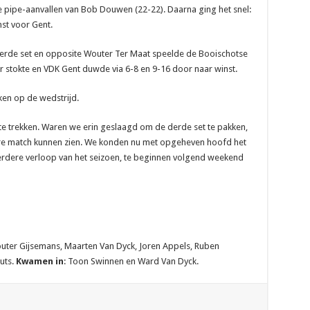
e pipe-aanvallen van Bob Douwen (22-22). Daarna ging het snel:
nst voor Gent.
ierde set en opposite Wouter Ter Maat speelde de Booischotse
stokte en VDK Gent duwde via 6-8 en 9-16 door naar winst.
ken op de wedstrijd.
te trekken. Waren we erin geslaagd om de derde set te pakken,
re match kunnen zien. We konden nu met opgeheven hoofd het
 verdere verloop van het seizoen, te beginnen volgend weekend
uter Gijsemans, Maarten Van Dyck, Joren Appels, Ruben
uts.
Kwamen in
: Toon Swinnen en Ward Van Dyck.