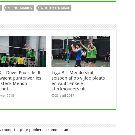
MICHEL MARIËN
WOUTER TER MAAT
 – Duvel Puurs leidt
Liga B – Mendo sluit
wacht puntenverlies
seizoen af op vijfde plaats
 sterk Mendo
en wuift enkele
chot
sterkhouders uit
nvier 2018
23 avril 2017
s connecter
pour publier un commentaire.