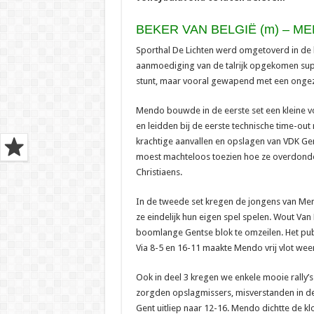
BEKER VAN BELGIË (m) – ME
Sporthal De Lichten werd omgetoverd in de 
aanmoediging van de talrijk opgekomen sup
stunt, maar vooral gewapend met een ongezi
Mendo bouwde in de eerste set een kleine v
en leidden bij de eerste technische time-ou
krachtige aanvallen en opslagen van VDK Gen
moest machteloos toezien hoe ze overdonde
Christiaens.
In de tweede set kregen de jongens van Me
ze eindelijk hun eigen spel spelen. Wout Van 
boomlange Gentse blok te omzeilen. Het pub
Via 8-5 en 16-11 maakte Mendo vrij vlot weer 
Ook in deel 3 kregen we enkele mooie rally’s
zorgden opslagmissers, misverstanden in de
Gent uitliep naar 12-16. Mendo dichtte de kl