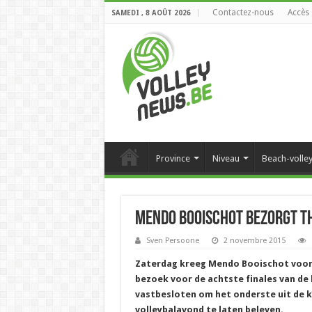
Contactez-nous
Accès 
SAMEDI , 8 AOÛT 2026
Province
Niveau
Beach-volle
Mendo Booischot bezorgt th
Sven Persoone
2 novembre 2015
Zaterdag kreeg Mendo Booischot voor h
bezoek voor de achtste finales van de 
vastbesloten om het onderste uit de k
volleybalavond te laten beleven.