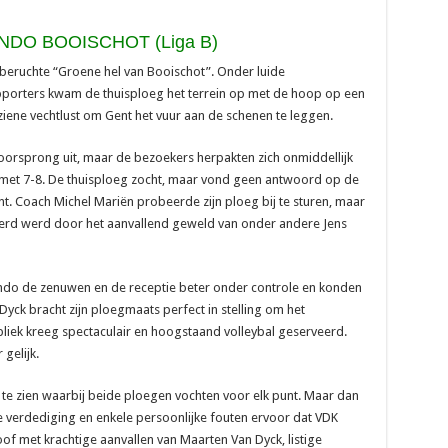
NDO BOOISCHOT (Liga B)
beruchte “Groene hel van Booischot”. Onder luide
porters kwam de thuisploeg het terrein op met de hoop op een
ene vechtlust om Gent het vuur aan de schenen te leggen.
oorsprong uit, maar de bezoekers herpakten zich onmiddellijk
t met 7-8. De thuisploeg zocht, maar vond geen antwoord op de
t. Coach Michel Mariën probeerde zijn ploeg bij te sturen, maar
rd werd door het aanvallend geweld van onder andere Jens
ndo de zenuwen en de receptie beter onder controle en konden
Dyck bracht zijn ploegmaats perfect in stelling om het
liek kreeg spectaculair en hoogstaand volleybal geserveerd.
gelijk.
 te zien waarbij beide ploegen vochten voor elk punt. Maar dan
 verdediging en enkele persoonlijke fouten ervoor dat VDK
oof met krachtige aanvallen van Maarten Van Dyck, listige