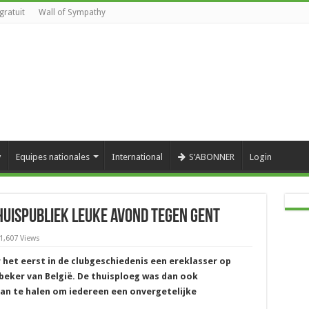
gratuit
Wall of Sympathy
y
Equipes nationales
International
S’ABONNER
Login
uispubliek leuke avond tegen Gent
1,607 Views
et eerst in de clubgeschiedenis een ereklasser op
beker van België. De thuisploeg was dan ook
an te halen om iedereen een onvergetelijke