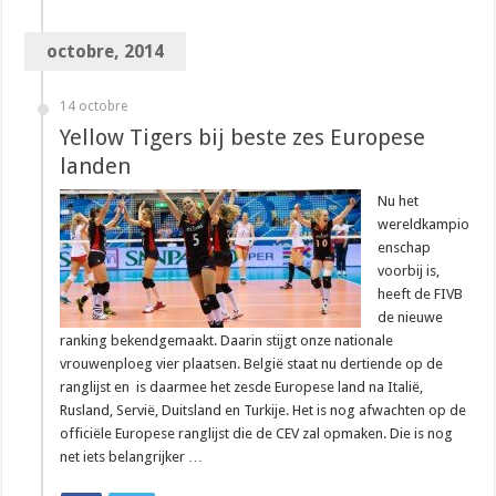
octobre, 2014
14 octobre
Yellow Tigers bij beste zes Europese
landen
Nu het
wereldkampio
enschap
voorbij is,
heeft de FIVB
de nieuwe
ranking bekendgemaakt. Daarin stijgt onze nationale
vrouwenploeg vier plaatsen. België staat nu dertiende op de
ranglijst en is daarmee het zesde Europese land na Italië,
Rusland, Servië, Duitsland en Turkije. Het is nog afwachten op de
officiële Europese ranglijst die de CEV zal opmaken. Die is nog
net iets belangrijker …