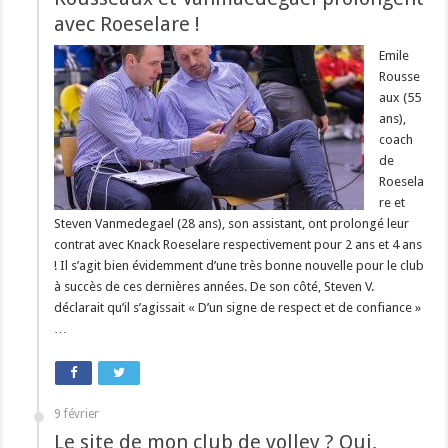
avec Roeselare !
Emile
Rousse
aux (55
ans),
coach
de
Roesela
re et
Steven Vanmedegael (28 ans), son assistant, ont prolongé leur
contrat avec Knack Roeselare respectivement pour 2 ans et 4 ans
! Il s’agit bien évidemment d’une très bonne nouvelle pour le club
à succès de ces dernières années. De son côté, Steven V.
déclarait qu’il s’agissait « D’un signe de respect et de confiance »
…
9 février
Le site de mon club de volley ? Oui,