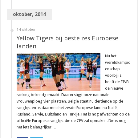
oktober, 2014
14 oktober
Yellow Tigers bij beste zes Europese
landen
Nu het
wereldkampio
enschap
voorbij is,
heeft de FIVB
de nieuwe
ranking bekendgemaakt. Daarin stijgt onze nationale
vrouwenploeg vier plaatsen. België staat nu dertiende op de
ranglijst en is daarmee het zesde Europese land na Italië,
Rusland, Servië, Duitsland en Turkije. Het is nog afwachten op de
officiële Europese ranglijst die de CEV zal opmaken. Die is nog
net iets belangrijker …