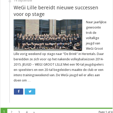
14 september
WeGi Lille bereidt nieuwe successen
voor op stage
Naar jaarlijkse
gewoonte
trok de
voltallige
jeugd van
WeGi Groot
Lille vorig weekend op stage naar “De Brink” in Herentals. Daar
bereidden ze zich voor op het nakende volleybalseizoen 2014-
2015. JEUGD – WEGI GROOT LILLE Met een 90-tal jeugdspelers
en-speelsters en een 20-tal begeleiders maakte de club er een
intens trainingsweekend van. De WeGi-jeugd wil er alles aan
doen om …
1
2
3
4
»
Page 1 of 4