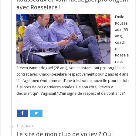
avec Roeselare !
Emile
Rousse
aux (55
ans),
coach
de
Roesela
re et
Steven Vanmedegael (28 ans), son assistant, ont prolongé leur
contrat avec Knack Roeselare respectivement pour 2 ans et 4 ans
! Il s’agit bien évidemment d’une très bonne nouvelle pour le club
à succès de ces dernières années. De son côté, Steven V.
déclarait qu’il s’agissait “D’un signe de respect et de confiance”
…
9 februari
Le site de mon club de volley ? Oui,