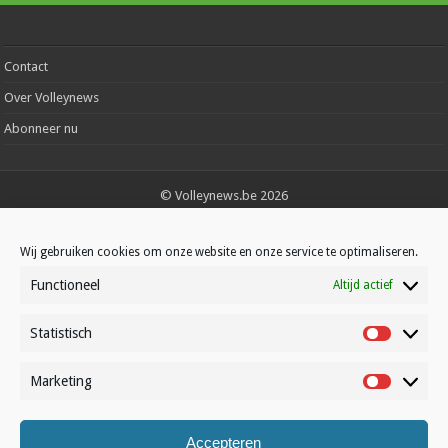
Contact
Over Volleynews
Abonneer nu
© Volleynews.be
2026
Algemene voorwaarden
|
Privacy
|
Cookies
|
Disclaimer
Wij gebruiken cookies om onze website en onze service te optimaliseren.
Français
Nederlands
Functioneel
Altijd actief
Statistisch
Statistisc
Marketing
Marketin
Accepteren