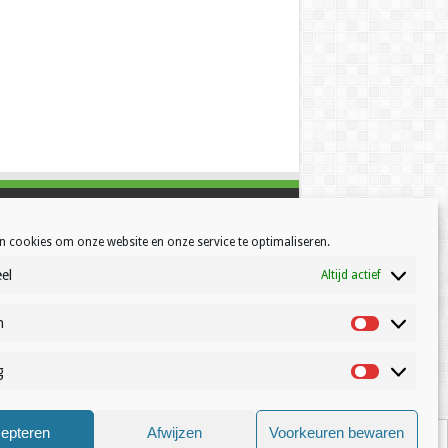
n cookies om onze website en onze service te optimaliseren.
el
Altijd actief
h
Statistisch
g
Marketing
© Volleynews.be
2026
epteren
Afwijzen
Voorkeuren bewaren