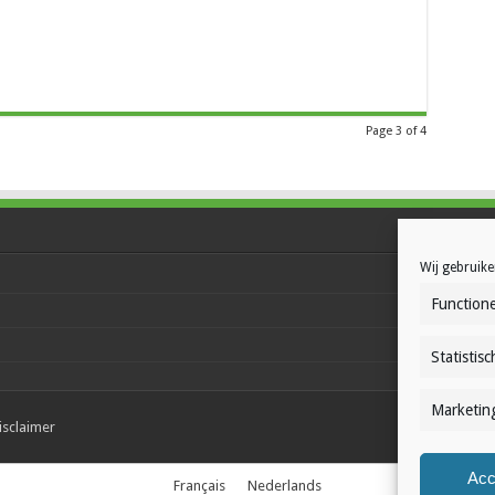
Page 3 of 4
Wij gebruike
Functione
Statistisc
Marketin
isclaimer
Acc
Français
Nederlands