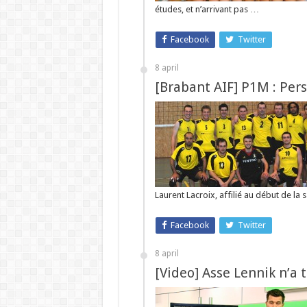
études, et n’arrivant pas …
Facebook
Twitter
8 april
[Brabant AIF] P1M : Per
Laurent Lacroix, affilié au début de la
Facebook
Twitter
8 april
[Video] Asse Lennik n’a 