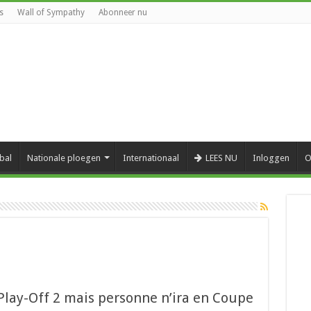
s
Wall of Sympathy
Abonneer nu
bal
Nationale ploegen
Internationaal
LEES NU
Inloggen
O
Play-Off 2 mais personne n’ira en Coupe