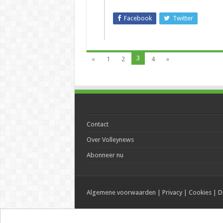
Facebook
Twitter
3
«
1
2
4
»
Contact
Over Volleynews
Abonneer nu
Algemene voorwaarden
|
Privacy
|
Cookies
|
D