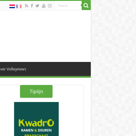
ver Volleynews
Tiplijn